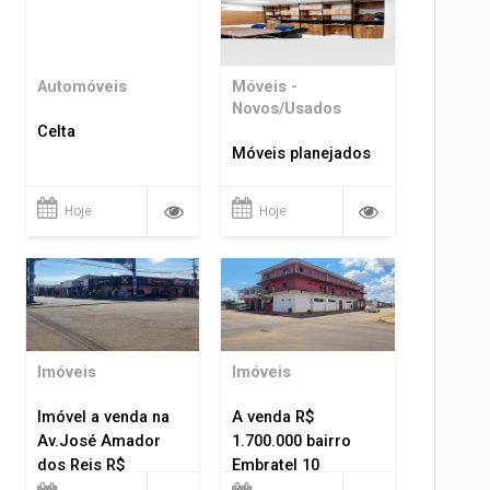
Automóveis
Móveis -
Novos/Usados
Celta
Móveis planejados
Hoje
Hoje
Imóveis
Imóveis
Imóvel a venda na
A venda R$
Av.José Amador
1.700.000 bairro
dos Reis R$
Embratel 10
1.400.000
apartamentos!