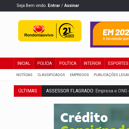
Seja Bem vindo.
Entrar
/
Assinar
INICIAL
POLÍCIA
POLÍTICA
INTERIOR
ESPORTES
NOTÍCIAS
CLASSIFICADOS
EMPREGOS
PUBLICAÇÕES LEGA
ÚLTIMAS
ASSESSOR FLAGRADO:
Empresa e ONG 
INFLUENCIARIA ELEIÇÕES:
Justiça Eleit
CONEXÃO RONDONIAOVIVO:
Marcio Barr
DA RECICLAGEM AO SUCESSO:
A trajet