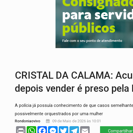
'RIO OMERÊ':
MPF pede condenação do Ban
INFRAESTRUTURA:
Vilhena realiza audi
SEM SISTEMA:
Falha afeta atendimentos
VÍDEO:
Colisão entre motos deixa dois f
SOLIDARIEDADE:
Cadelinha com câncer 
ESQUEMA DE FRAUDES:
Polícia Civil de
CRISTAL DA CALAMA: Acusa
depois vender é preso pela
​A polícia já possuía conhecimento de que casos semelhante
possivelmente orquestrados por uma mulher
Rondoniaovivo
09 de Maio de 2026 às 10:01
Print
WhatsApp
Facebook
Messenger
Twitter
Telegram
Email
Compartilhar