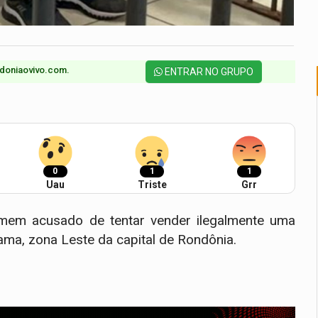
doniaovivo.com.​
ENTRAR NO GRUPO
0
1
1
Uau
Triste
Grr
omem acusado de tentar vender ilegalmente uma
lama, zona Leste da capital de Rondônia.