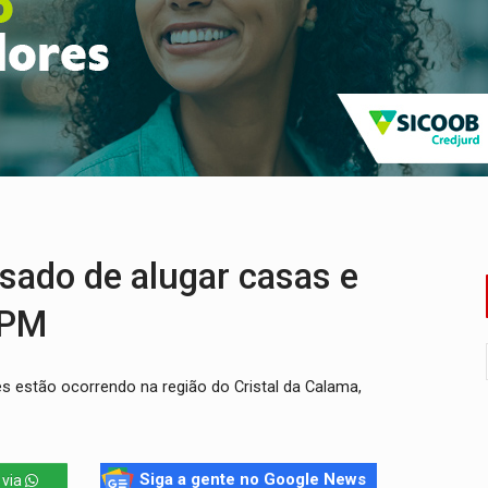
co do Brasil por financiar atividade pecuária em TI
ência pública sobre modernização da BR-364
 na Policlínica Oswaldo Cruz
eridos próximo ao Skate Parque
precisa de ajuda em PVH
flagra a terceira fase da Operação Contemplados
do de alugar casas e
 PM
s estão ocorrendo na região do Cristal da Calama,
Siga a gente no Google News
 via