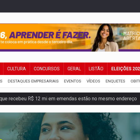
CULTURA
CONCURSOS
GERAL
LISTÃO
ELEIÇÕES 20
IS
DESTAQUES EMPRESARIAIS
EVENTOS
VÍDEOS
ENQUETES
OBIT
que recebeu R$ 12 mi em emendas estão no mesmo endereço
oral manda tirar vídeo com suposta deepfake do ar em RO
eto, pres. da ABAV-RO, alerta sobre golpes na compra de pass
ória de superação de Carlinhos Barbershop