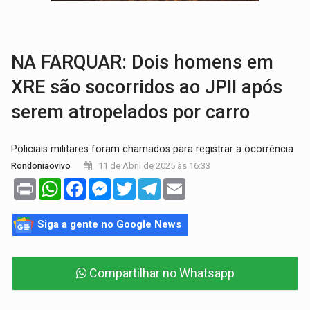
VÍDEO:
Motorista de caminhonete morre preso às ferragens em colisão com
LAZER:
Seis lugares gratuitos para aproveitar o fim de semana e
NA FARQUAR: Dois homens em
XRE são socorridos ao JPII após
serem atropelados por carro
Policiais militares foram chamados para registrar a ocorrência
11 de Abril de 2025 às 16:33
Rondoniaovivo
Print
WhatsApp
Facebook
Messenger
Twitter
Telegram
Email
Siga a gente no Google News
Compartilhar no Whatsapp