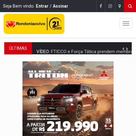
Seja Bem vindo.
Entrar
/
Assinar
ÚLTIMAS
VÍDEO:
FTICCO e Força Tática prendem membro do CV com arma e drogas em
INCLUSÃO:
Prefeitura fortalece parceria com a APAE para ampliar ações v
DEFESA:
Exército testa inovações no combate a drones durante exerc
TEMAS SOCIOAMBIENTAIS:
Em Itapuã do Oeste, CINEMAZÔNIA leva cinema amazônico 
PREVISÃO:
Interior de Rondônia terá sábado (8) de calor intenso
INFRAESTRUTURA:
Após quase 30 anos de espera, asfalto chega ao bairr
A ILHA:
Coreografia de Rondônia estreia na programação do Festival de Dan
ELEIÇÕES 2026:
Sgt. Mouza esclarece 'erro de digitação' em declaração de patrim