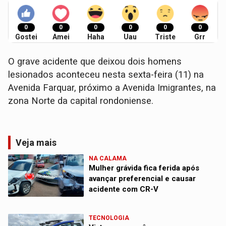
0
0
0
0
0
0
Gostei
Amei
Haha
Uau
Triste
Grr
O grave acidente que deixou dois homens
lesionados aconteceu nesta sexta-feira (11) na
Avenida Farquar, próximo a Avenida Imigrantes, na
zona Norte da capital rondoniense.
Veja mais
NA CALAMA
Mulher grávida fica ferida após
avançar preferencial e causar
acidente com CR-V
TECNOLOGIA