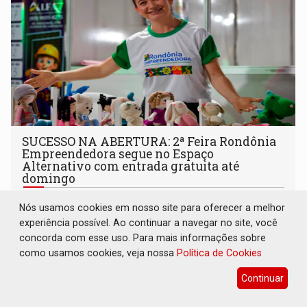
SUCESSO NA ABERTURA: 2ª Feira Rondônia
Empreendedora segue no Espaço
Alternativo com entrada gratuita até
domingo
Comunidade
07 de Agosto de 2026 às 10:40
Nós usamos cookies em nosso site para oferecer a melhor
Programação reúne em um só lugar o melhor da
experiência possível. Ao continuar a navegar no site, você
economia criativa do estado
concorda com esse uso. Para mais informações sobre
como usamos cookies, veja nossa
Política de Cookies
Continuar