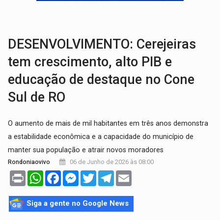
ROTA GLOBAL:
PCC amplia presença internacional e transforma Brasil em cor
CONEXÃO RONDONIAOVIVO:
Museólogo Antônio Ocampo conduz a história de uma
DESENVOLVIMENTO: Cerejeiras
tem crescimento, alto PIB e
educação de destaque no Cone
Sul de RO
O aumento de mais de mil habitantes em três anos demonstra
a estabilidade econômica e a capacidade do município de
manter sua população e atrair novos moradores
06 de Junho de 2026 às 08:00
Rondoniaovivo
Print
WhatsApp
Facebook
Messenger
Twitter
Telegram
Email
Siga a gente no Google News