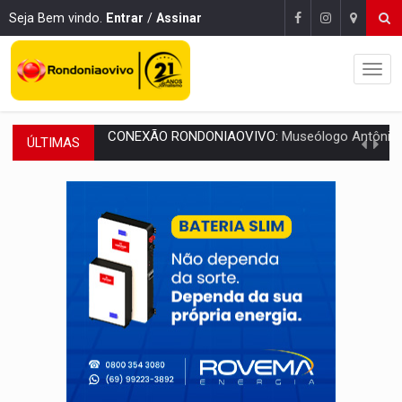
Seja Bem vindo.
Entrar
/
Assinar
ÚLTIMAS
EXTENSÃO DE DANOS:
Ferroviários pedem ao Iphan recuperação de área atingid
VARIANDO O CARDÁPIO:
Veja essa receita de carne assada para o a
PREJUÍZO AOS ESTUDANTES:
Greve dos professores em PVH é considerada 
POSSESSÃO DE DEBORAH LOGAN:
Terror mistura mistério e filmagens quase
TRANSPARÊNCIA:
TCE reúne candidatos ao Governo e apresenta diagnó
ELAS DECIDEM:
Mulheres são maioria e representam 52% do eleitorado de 
NO CARRO:
Homem é preso com pistola 9mm durante abordagem da Força Tát
TRÁGICO:
Pai do 'Xandy Motocross' morre em acidente