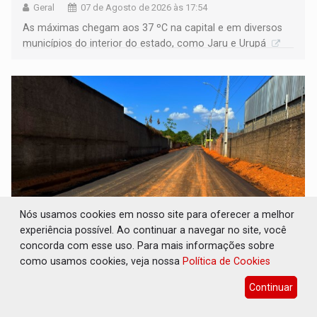
Geral
07 de Agosto de 2026 às 17:54
As máximas chegam aos 37 ºC na capital e em diversos
municípios do interior do estado, como Jaru e Urupá
Nós usamos cookies em nosso site para oferecer a melhor
experiência possível. Ao continuar a navegar no site, você
concorda com esse uso. Para mais informações sobre
INFRAESTRUTURA: Após quase 30 anos de
espera, asfalto chega ao bairro Nova
como usamos cookies, veja nossa
Política de Cookies
Esperança
Continuar
Geral
07 de Agosto de 2026 às 16:49