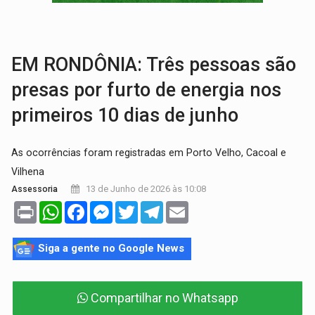
VÍDEO:
Falso vendedor de salgados é preso por tráfico de drogas n
BATATA-DOCE E FRANGO:
Faça esse escondidinho e me convide
EM RONDÔNIA: Três pessoas são
presas por furto de energia nos
primeiros 10 dias de junho
As ocorrências foram registradas em Porto Velho, Cacoal e
Vilhena
13 de Junho de 2026 às 10:08
Assessoria
Print
WhatsApp
Facebook
Messenger
Twitter
Telegram
Email
Siga a gente no Google News
Compartilhar no Whatsapp