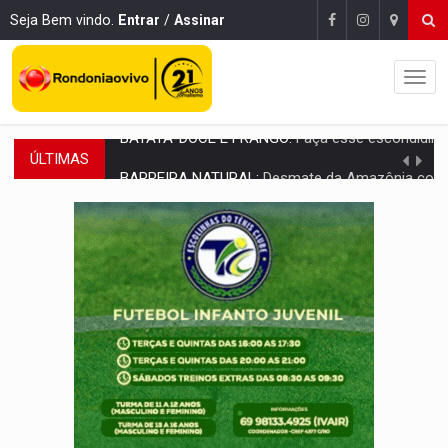
Seja Bem vindo.
Entrar
/
Assinar
ÚLTIMAS
BARREIRA NATURAL:
Desmate da Amazônia corta chuvas no Sul e ameaça produção
:
Anvisa libera venda de medicamentos pela Shopee, mas mantém 
MAIS RIGOR:
Nova lei endurece punição por abuso sexual contra crian
POLUIÇÃO E RISCOS:
Retirada de fiação irregular avança no país e em PVH p
VÍDEO:
Armado com machado, homem ameaça matar sobrinha grávida e com
TRIBUNAL DO CRIME:
Homem é espancado por facção criminosa 
VÍDEO:
Perseguição é registrada no shopping após colombiana furtar ce
LUDOPATIA:
Apostas online começam a afetar produtividade e rotina