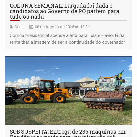
COLUNA SEMANAL: Largada foi dada e
candidatos ao Governo de RO partem para
tudo ou nada
Geral
08 de Agosto de 2026 às 12:21
Corrida presidencial acende alerta para Lula e Flávio; Fúria
tenta tirar a imagem de ser a continuidade do governador
Marcos Rocha; ex-prefeito Hildon Chaves parece ainda
não ter entrado no modo eleição; ABAV faz evento em
Porto Velho
SOB SUSPEITA: Entrega de 286 máquinas em