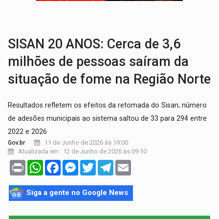
VÍDEO:
Armado com machado, homem ameaça matar sobrinha grávida e com
TRIBUNAL DO CRIME:
Homem é espancado por facção criminosa 
SISAN 20 ANOS: Cerca de 3,6
milhões de pessoas saíram da
situação de fome na Região Norte
Resultados refletem os efeitos da retomada do Sisan; número
de adesões municipais ao sistema saltou de 33 para 294 entre
2022 e 2026
11 de Junho de 2026 às 19:00
Gov.br
Atualizada em : 12 de Junho de 2026 às 09:10
Print
WhatsApp
Facebook
Messenger
Twitter
Telegram
Email
Siga a gente no Google News