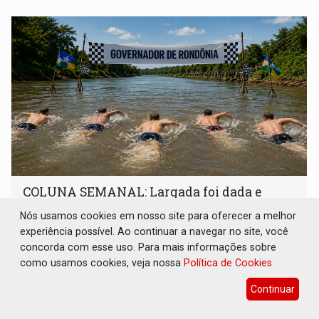
COLUNA SEMANAL: Largada foi dada e
candidatos ao Governo de RO partem para
tudo ou nada
Nós usamos cookies em nosso site para oferecer a melhor
experiência possível. Ao continuar a navegar no site, você
Geral
08 de Agosto de 2026 às 12:21
concorda com esse uso. Para mais informações sobre
Corrida presidencial acende alerta para Lula e Flávio; Fúria
como usamos cookies, veja nossa
Política de Cookies
tenta tirar a imagem de ser a continuidade do governador
Continuar
Marcos Rocha; ex-prefeito Hildon Chaves parece ainda
não ter entrado no modo eleição; ABAV faz evento em