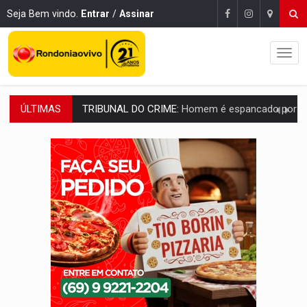
Seja Bem vindo.
Entrar
/
Assinar
ÚLTIMAS
VÍDEO:
Perseguição é registrada no shopping após colombiana furtar ce
LUDOPATIA:
Apostas online começam a afetar produtividade e rotina
REFLORESTAMENTO:
Plantar árvores não será mais suficiente para comprov
OVNIS NA LUA:
Cientistas alertam para possível base secreta no satélite n
ACABOU COM PEUGEOT:
Incêndio destrói carro que era rebocado para oficina no
VÍDEO:
Ladrão é filmado furtando moto na frente do bar 
BOLSAS DE PESQUISA:
Iniciativa Amazônia+10 lança chamada para fortalecer cadeia
MATERIAL:
Brasil tem grandes reservas de urânio, mas produz pouco e impo