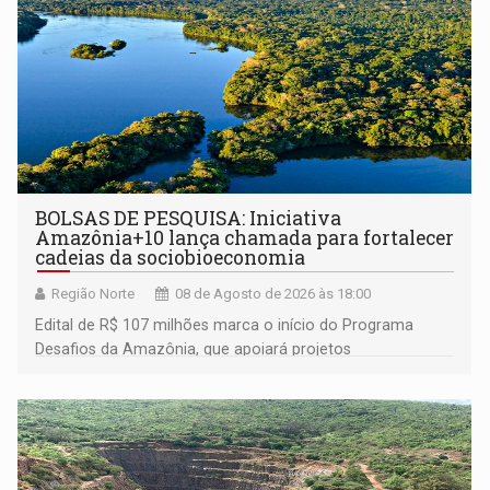
BOLSAS DE PESQUISA: Iniciativa
Amazônia+10 lança chamada para fortalecer
cadeias da sociobioeconomia
Região Norte
08 de Agosto de 2026 às 18:00
Edital de R$ 107 milhões marca o início do Programa
Desafios da Amazônia, que apoiará projetos
desenvolvidos por redes de pesquisa e inovação. A
submissão de pré-propostas poderá ser feita até 1º de
setembro