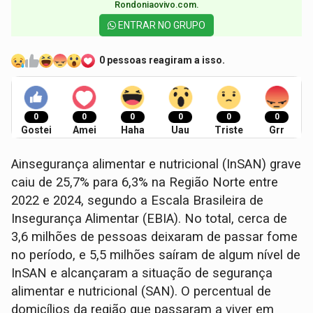
Rondoniaovivo.com.​
ENTRAR NO GRUPO
0 pessoas reagiram a isso.
0
0
0
0
0
0
Gostei
Amei
Haha
Uau
Triste
Grr
Ainsegurança alimentar e nutricional (InSAN) grave
caiu de 25,7% para 6,3% na Região Norte entre
2022 e 2024, segundo a Escala Brasileira de
Insegurança Alimentar (EBIA). No total, cerca de
3,6 milhões de pessoas deixaram de passar fome
no período, e 5,5 milhões saíram de algum nível de
InSAN e alcançaram a situação de segurança
alimentar e nutricional (SAN). O percentual de
domicílios da região que passaram a viver em