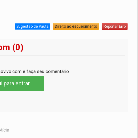
Sugestão de Pauta
Direito ao esquecimento
Reportar Erro
om (0)
ovivo.com e faça seu comentário
i para entrar
tícia