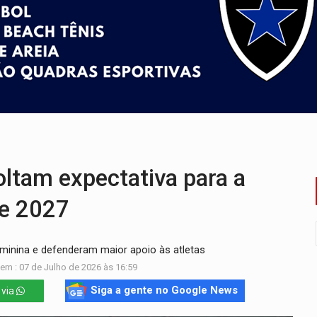
bate a drones durante exercício antiaéreo
o Oeste, CINEMAZÔNIA leva cinema amazônico a estudantes na
ado (8) de calor intenso e tempo firme
e espera, asfalto chega ao bairro Nova Esperança
na programação do Festival de Dança de Joinville
re em acidente na BR-364
oltam expectativa para a
e 2027
minina e defenderam maior apoio às atletas
em : 07 de Julho de 2026 às 16:59
Siga a gente no Google News
 via