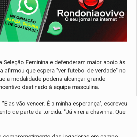
a Seleção Feminina e defenderam maior apoio às
a afirmou que espera "ver futebol de verdade" no
ue a modalidade poderia alcançar grande
centivo destinado à equipe masculina.
Elas vão vencer. É a minha esperança", escreveu
to de parte da torcida: "Já virei a chavinha. Que
 ao comprometimento das jogadoras em campo,