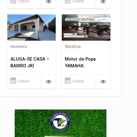
Ontem
Ontem
Imóveis
Náutica
ALUGA-SE CASA –
Motor de Popa
BAIRRO JKI
YAMAHA.
Ontem
Ontem