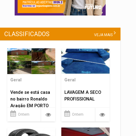
CLASSIFICADOS
VEJA MAIS
Geral
Geral
Vende se está casa
LAVAGEM A SECO
no bairro Ronaldo
PROFISSIONAL
Aragão EM PORTO
VELHO RO.
Ontem
Ontem