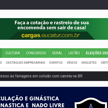
CULTURA
CONCURSOS
GERAL
LISTÃO
ELEIÇÕES 20
IS
DESTAQUES EMPRESARIAIS
EVENTOS
VÍDEOS
ENQUETES
OBIT
reso às ferragens em colisão com carreta na BR
veitar o fim de semana em Porto Velho
membro do CV com arma e drogas em boca de fumo
a com a APAE para ampliar ações voltadas a PCD's