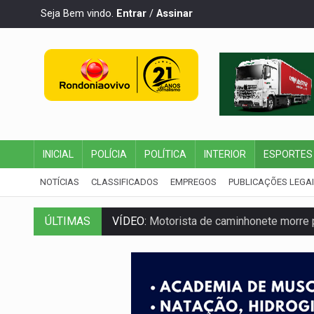
Seja Bem vindo.
Entrar
/
Assinar
INICIAL
POLÍCIA
POLÍTICA
INTERIOR
ESPORTES
NOTÍCIAS
CLASSIFICADOS
EMPREGOS
PUBLICAÇÕES LEGA
ÚLTIMAS
VÍDEO:
Motorista de caminhonete morre p
LAZER:
Seis lugares gratuitos para apro
VÍDEO:
FTICCO e Força Tática prendem 
INCLUSÃO:
Prefeitura fortalece parceri