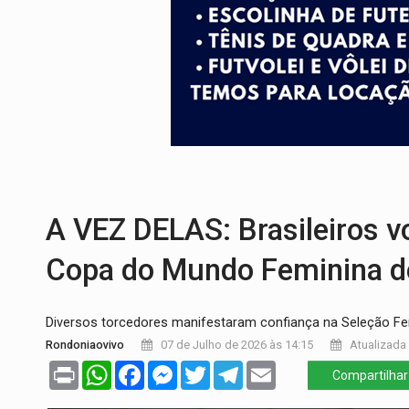
DEFESA:
Exército testa inovações no com
TEMAS SOCIOAMBIENTAIS:
Em Itapuã d
PREVISÃO:
Interior de Rondônia terá sáb
INFRAESTRUTURA:
Após quase 30 anos d
A ILHA:
Coreografia de Rondônia estreia 
TRÁGICO:
Pai do 'Xandy Motocross' mor
A VEZ DELAS: Brasileiros v
Copa do Mundo Feminina d
Diversos torcedores manifestaram confiança na Seleção Fe
Rondoniaovivo
07 de Julho de 2026 às 14:15
Atualizada 
Print
WhatsApp
Facebook
Messenger
Twitter
Telegram
Email
Compartilhar