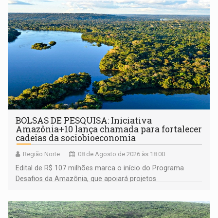
BOLSAS DE PESQUISA: Iniciativa
Amazônia+10 lança chamada para fortalecer
cadeias da sociobioeconomia
Região Norte
08 de Agosto de 2026 às 18:00
Edital de R$ 107 milhões marca o início do Programa
Desafios da Amazônia, que apoiará projetos
desenvolvidos por redes de pesquisa e inovação. A
submissão de pré-propostas poderá ser feita até 1º de
setembro