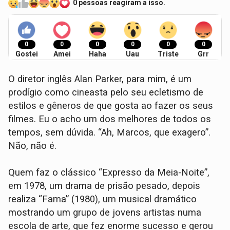
0 pessoas reagiram a isso.
0
0
0
0
0
0
Gostei
Amei
Haha
Uau
Triste
Grr
O diretor inglês Alan Parker, para mim, é um
prodígio como cineasta pelo seu ecletismo de
estilos e gêneros de que gosta ao fazer os seus
filmes. Eu o acho um dos melhores de todos os
tempos, sem dúvida. “Ah, Marcos, que exagero”.
Não, não é.
Quem faz o clássico “Expresso da Meia-Noite”,
em 1978, um drama de prisão pesado, depois
realiza “Fama” (1980), um musical dramático
mostrando um grupo de jovens artistas numa
escola de arte, que fez enorme sucesso e gerou