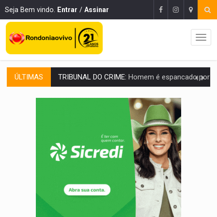
Seja Bem vindo.
Entrar
/
Assinar
ÚLTIMAS
VÍDEO:
Perseguição é registrada no shopping após colombiana furtar ce
LUDOPATIA:
Apostas online começam a afetar produtividade e rotina
REFLORESTAMENTO:
Plantar árvores não será mais suficiente para comprov
OVNIS NA LUA:
Cientistas alertam para possível base secreta no satélite n
BARREIRA NATURAL:
Desmate da Amazônia corta chuvas no Sul e ameaça produção
:
Anvisa libera venda de medicamentos pela Shopee, mas mantém 
MAIS RIGOR:
Nova lei endurece punição por abuso sexual contra crian
POLUIÇÃO E RISCOS:
Retirada de fiação irregular avança no país e em PVH p