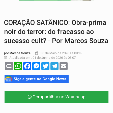
VÍDEO:
Armado com machado, homem ameaça matar sobrinha grávida e com
TRIBUNAL DO CRIME:
Homem é espancado por facção criminosa 
CORAÇÃO SATÂNICO: Obra-prima
noir do terror: do fracasso ao
sucesso cult? - Por Marcos Souza
30 de Maio de 2026 às 08:25
por Marcos Souza
Atualizada em : 01 de Junho de 2026 às 08:07
Print
WhatsApp
Facebook
Messenger
Twitter
Telegram
Email
Siga a gente no Google News
Compartilhar no Whatsapp