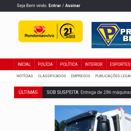
Seja Bem vindo.
Entrar
/
Assinar
INICIAL
POLÍCIA
POLÍTICA
INTERIOR
ESPORTES
NOTÍCIAS
CLASSIFICADOS
EMPREGOS
PUBLICAÇÕES LEGA
SOB SUSPEITA:
Entrega de 286 máquinas
ÚLTIMAS
ARTIGO:
Reter até 50% no distrato imobil
DO HOSPITAL AO CAMPO:
Veja as mais 
EXPANSÃO:
Grupo Nova Era amplia pres