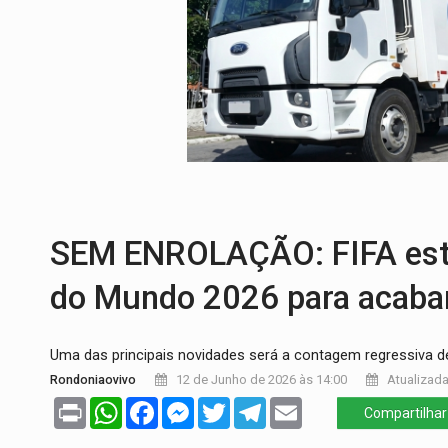
ROTA GLOBAL:
PCC amplia presença inter
CONEXÃO RONDONIAOVIVO:
Museólogo 
EXTENSÃO DE DANOS:
Ferroviários ped
VARIANDO O CARDÁPIO:
Veja essa recei
PREJUÍZO AOS ESTUDANTES:
Greve dos
COLUNA SEMANAL:
Largada foi dada e 
SEM ENROLAÇÃO: FIFA estr
do Mundo 2026 para acabar 
Uma das principais novidades será a contagem regressiva de
Rondoniaovivo
12 de Junho de 2026 às 14:00
Atualizada
Print
WhatsApp
Facebook
Messenger
Twitter
Telegram
Email
Compartilhar