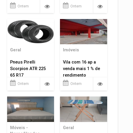
VELHO RO.
Ontem
Ontem
Geral
Imóveis
Pneus Pirelli
Vila com 16 ap a
Scorpion ATR 225
venda mais 1 % de
65 R17
rendimento
Ontem
Ontem
Móveis -
Geral