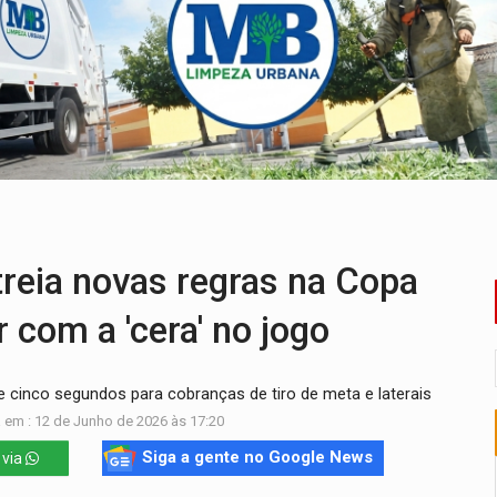
nacional e transforma Brasil em corredor da cocaína
Antônio Ocampo conduz a história de uma ferrovia desgoverna
em ao Iphan recuperação de área atingida por erosão na EFMM
ta de carne assada para o almoço e o jantar
 professores em PVH é considerada ilegal pela Justiça
candidatos ao Governo de RO partem para tudo ou nada
eia novas regras na Copa
com a 'cera' no jogo
 cinco segundos para cobranças de tiro de meta e laterais
 em : 12 de Junho de 2026 às 17:20
Siga a gente no Google News
 via