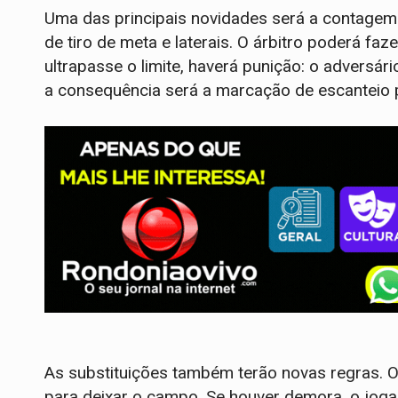
Uma das principais novidades será a contagem
de tiro de meta e laterais. O árbitro poderá fa
ultrapasse o limite, haverá punição: o adversár
a consequência será a marcação de escanteio p
As substituições também terão novas regras. O 
para deixar o campo. Se houver demora, o jogad