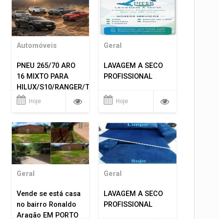
Automóveis
Geral
PNEU 265/70 ARO
LAVAGEM A SECO
16 MIXTO PARA
PROFISSIONAL
HILUX/S10/RANGER/TRITON
ETC... MONTAGEM
Hoje
Hoje
GRATIS 599,00
Geral
Geral
Vende se está casa
LAVAGEM A SECO
no bairro Ronaldo
PROFISSIONAL
Aragão EM PORTO