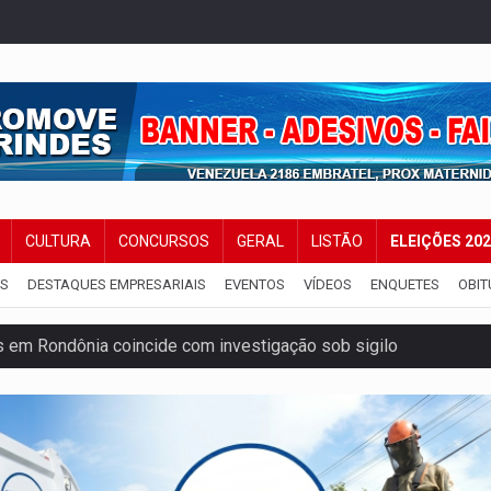
CULTURA
CONCURSOS
GERAL
LISTÃO
ELEIÇÕES 20
IS
DESTAQUES EMPRESARIAIS
EVENTOS
VÍDEOS
ENQUETES
OBIT
 em Rondônia coincide com investigação sob sigilo
iário é legal, mas não pode ser automático
de 200 ações de Marcos Rogério para Rondônia
ença em PVH e transforma Aramix em Super Nova Era