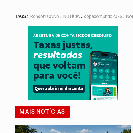
TAGS :
Rondoniaovivo
,
NOTÍCIA
,
copadomundo2026
,
Not
MAIS NOTÍCIAS