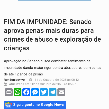
AMOR PERDIDO DÓI:
Luto amoroso não tem prazo, mas exige aten
TECNOLOGIA:
Empresas de Xangai aprimoram robôs de IA incorporada em 
FIM DA IMPUNIDADE: Senado
aprova penas mais duras para
crimes de abuso e exploração de
crianças
Aprovação no Senado busca combater sentimento de
impunidade dando maior rigor contra abusadores com penas
de até 12 anos de prisão
11 de Outubro de 2025 às 08:12
Rondoniaovivo
Atualizada em : 12 de Outubro de 2025 às 06:57
Print
WhatsApp
Facebook
Messenger
Twitter
Telegram
Email
Siga a gente no Google News