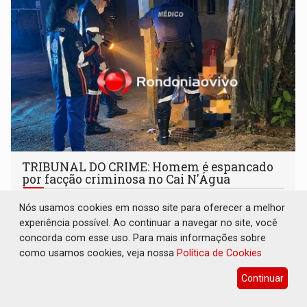
TRIBUNAL DO CRIME: Homem é espancado
por facção criminosa no Cai N'Água
Polícia
09 de Agosto de 2026 às 03:37
Nós usamos cookies em nosso site para oferecer a melhor
Vítima foi socorrida e levada ao hospital João Paulo II
experiência possível. Ao continuar a navegar no site, você
concorda com esse uso. Para mais informações sobre
como usamos cookies, veja nossa
Política de Cookies
Continuar