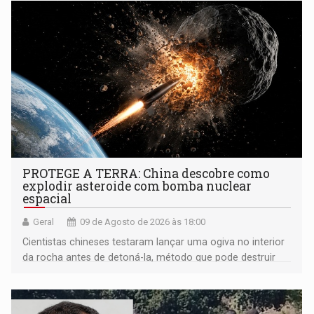
PROTEGE A TERRA: China descobre como
explodir asteroide com bomba nuclear
espacial
Geral
09 de Agosto de 2026 às 18:00
Cientistas chineses testaram lançar uma ogiva no interior
da rocha antes de detoná-la, método que pode destruir
corpos capazes de ameaçar a Terra