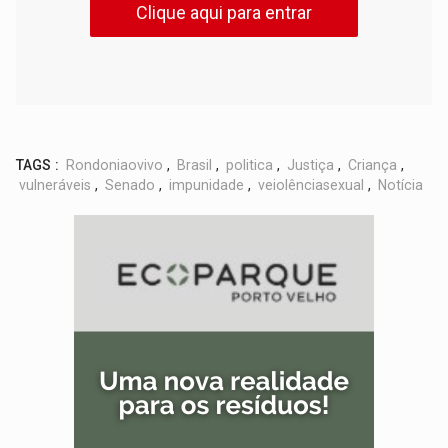
Clique aqui para entrar
TAGS :
Rondoniaovivo
,
Brasil
,
politica
,
Justiça
,
Criança
,
vulneráveis
,
Senado
,
impunidade
,
veiolênciasexual
,
Notícia