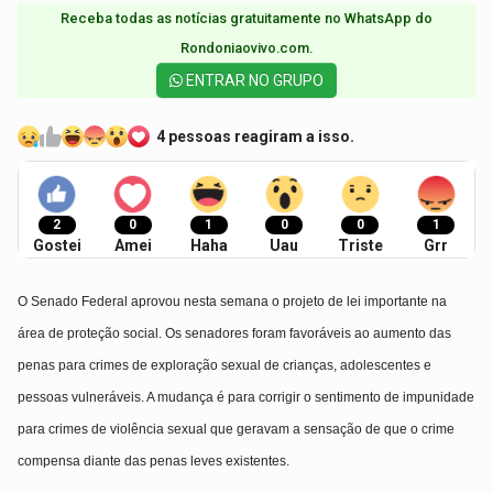
Receba todas as notícias gratuitamente no WhatsApp do
Rondoniaovivo.com.​
ENTRAR NO GRUPO
4 pessoas reagiram a isso.
2
0
1
0
0
1
Gostei
Amei
Haha
Uau
Triste
Grr
O Senado Federal aprovou nesta semana o projeto de lei importante na
área de
proteção social
. Os senadores foram favoráveis ao aumento das
penas para crimes de
exploração sexual de crianças, adolescentes e
pessoas vulneráveis
. A mudança é para corrigir o sentimento de impunidade
para crimes de violência sexual que geravam a sensação de que o crime
compensa diante das penas leves existentes.