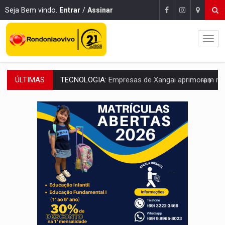
Seja Bem vindo.
Entrar
/
Assinar
ÚLTIMAS
PROTEGE A TERRA:
China descobre como explodir asteroide com bomba n
VÍDEO:
Motociclista morre após bater na traseira de camin
PARECE UM NUGGET:
Essa receita com frango virou o meu ja
EMPREENDEDORISMO:
7 negócios que podem começar com pouco dinheiro e vi
GIGANTE DA AMÉRICA:
Brasil reúne dimensão continental e posição estratégic
INDEPENDÊNCIA:
10 dicas importantes para quem quer mo
VARCENA:
Cientistas descobrem nova espécie de rã em florestas alagada
BARGANHA:
Vai comprar celular usado? Veja como consultar o a