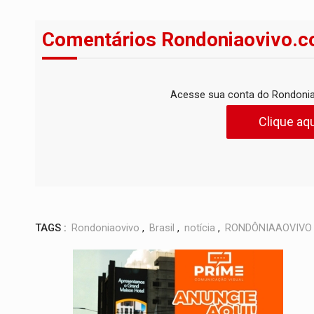
Comentários Rondoniaovivo.c
Acesse sua conta do Rondonia
Clique aqu
TAGS :
Rondoniaovivo
,
Brasil
,
notícia
,
RONDÔNIAAOVIVO