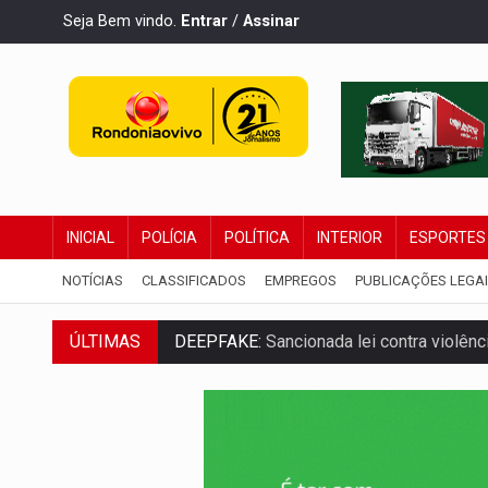
Seja Bem vindo.
Entrar
/
Assinar
INICIAL
POLÍCIA
POLÍTICA
INTERIOR
ESPORTES
NOTÍCIAS
CLASSIFICADOS
EMPREGOS
PUBLICAÇÕES LEGA
ÚLTIMAS
DEEPFAKE:
Sancionada lei contra violência
COLEGIADO:
Brasil e Rússia discutem ene
URGENTE:
Colisão entre caminhão e carr
ENCONTRO:
Amazônia Negra ganha projeç