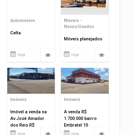
Automóveis
Móveis -
Novos/Usados
Celta
Móveis planejados
Hoje
Hoje
Imóveis
Imóveis
Imóvel a venda na
A venda R$
Av.José Amador
1.700.000 bairro
dos Reis R$
Embratel 10
1.400.000
apartamentos!
Hoje
Hoje