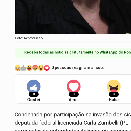
Foto: Reprodução
Receba todas as notícias gratuitamente no WhatsApp do Ron
0 pessoas reagiram a isso.
0
0
0
Gostei
Amei
Haha
Condenada por participação na invasão dos sis
deputada federal licenciada Carla Zambelli (PL
apresentar às autoridades italianas na semana