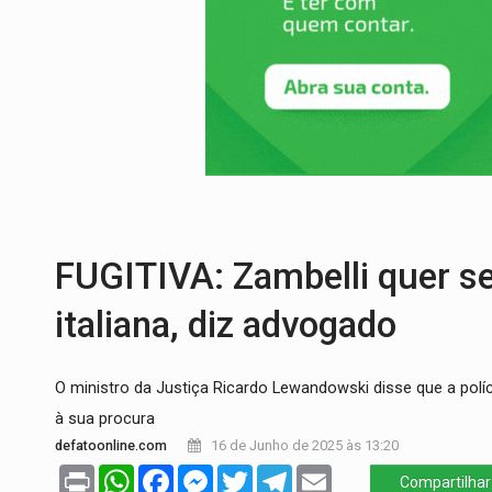
PREVISÃO:
Porto Velho tem chances de c
SINDICATOS UNIDOS:
Assembleia Geral 
PROCESSO SELETIVO:
Rondoniaovivo abr
AGOSTO LILÁS:
MPRO lança de portal e p
REGULARIZAÇÃO:
Refis 2026 segue até o
TRANSPORTE DE ARROZ:
MPF assegura c
FUGITIVA: Zambelli quer se
italiana, diz advogado
O ministro da Justiça Ricardo Lewandowski disse que a políci
à sua procura
defatoonline.com
16 de Junho de 2025 às 13:20
Print
WhatsApp
Facebook
Messenger
Twitter
Telegram
Email
Compartilhar