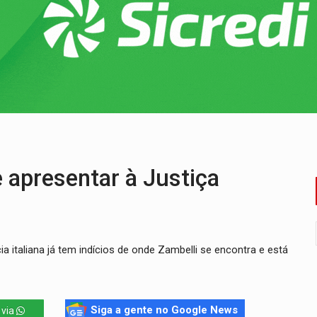
huvas isoladas nesta sexta-feira (7)
delibera greve da educação municipal em Porto Velho
e oficina de Comunicação com oportunidade de integrar equipe
romove reflexão sobre trajetória da Lei Maria da Penha
 fim do ano para regularização de débitos
umprimento da legislação sobre transporte de cargas por em
 apresentar à Justiça
a italiana já tem indícios de onde Zambelli se encontra e está
Siga a gente no Google News
 via