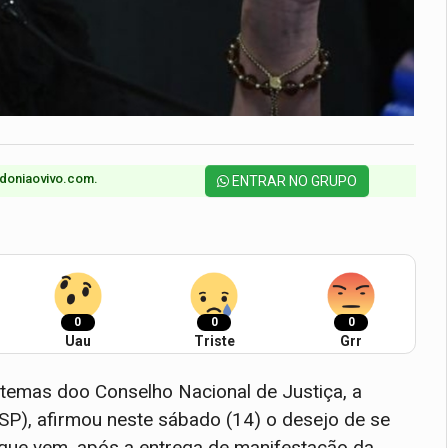
doniaovivo.com.​
ENTRAR NO GRUPO
0
0
0
Uau
Triste
Grr
temas doo Conselho Nacional de Justiça, a
-SP), afirmou neste sábado (14) o desejo de se
 que vem, após a entrega de manifestação da