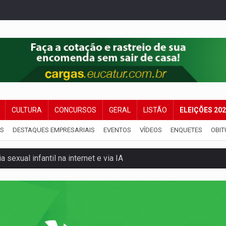
CULTURA
CONCURSOS
GERAL
LISTÃO
ELEIÇÕES 20
IS
DESTAQUES EMPRESARIAIS
EVENTOS
VÍDEOS
ENQUETES
OBIT
 sexual infantil na internet e via IA
rgia nuclear, defesa e ciência em Brasília
o deixa quatro mortos e um em estado grave na BR
ão nacional com participação de Marcela Bonfim