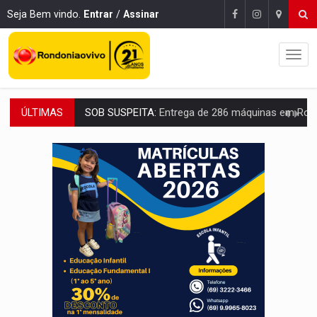
Seja Bem vindo.
Entrar
/
Assinar
ÚLTIMAS
ARTIGO:
Reter até 50% no distrato imobiliário é legal, mas não pode 
DO HOSPITAL AO CAMPO:
Veja as mais de 200 ações de Marcos Rogé
EXPANSÃO:
Grupo Nova Era amplia presença em PVH e transforma Aramix em
ROTA GLOBAL:
PCC amplia presença internacional e transforma Brasil em cor
CONEXÃO RONDONIAOVIVO:
Museólogo Antônio Ocampo conduz a história de uma
EXTENSÃO DE DANOS:
Ferroviários pedem ao Iphan recuperação de área atingid
VARIANDO O CARDÁPIO:
Veja essa receita de carne assada para o a
PREJUÍZO AOS ESTUDANTES:
Greve dos professores em PVH é considerada 