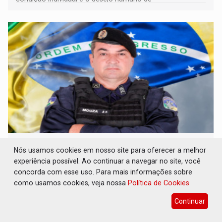
pertencimento
ELEIÇÕES 2026: Sargento Mouza esclarece
Nós usamos cookies em nosso site para oferecer a melhor
'erro de digitação' em declaração de
patrimônio de R$ 29 milhões
experiência possível. Ao continuar a navegar no site, você
concorda com esse uso. Para mais informações sobre
Eleições 2026
07 de Agosto de 2026 às 16:23
como usamos cookies, veja nossa
Política de Cookies
Ele brincou dizendo ser "uma pena" não ter o dinheiro
Continuar
para emprestar, mas garantiu que sua caminhada eleitoral
segue firme