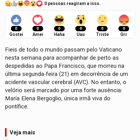
0 pessoas reagiram a isso.
0
0
0
0
0
0
Gostei
Amei
Haha
Uau
Triste
Grr
Fieis de todo o mundo passam pelo Vaticano
nesta semana para acompanhar de perto as
despedidas ao Papa Francisco, que morreu na
última segunda-feira (21) em decorrência de um
acidente vascular cerebral (AVC). No entanto, o
velório será marcado por uma forte ausência:
María Elena Bergoglio, única irmã viva do
pontífice.
Veja mais