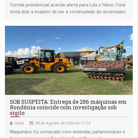
Corrida presidencial acende alerta para Lula e Flávio; Fúria
tenta tirar a imagem de ser a continuidade do governador
Marcos Rocha; ex-prefeito Hildon Chaves parece ainda
não ter entrado no modo eleição; ABAV faz evento em
Porto Velho
SOB SUSPEITA: Entrega de 286 máquinas em
Rondônia coincide com investigação sob
sigilo
Geral
08 de Agosto de 2026 às 11:14
Maquinário foi comprado com emendas parlamentares e