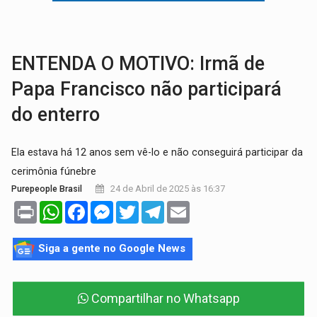
COLUNA SEMANAL:
Largada foi dada e candidatos ao Governo de RO partem 
SOB SUSPEITA:
Entrega de 286 máquinas em Rondônia coincide com investig
ENTENDA O MOTIVO: Irmã de
Papa Francisco não participará
do enterro
Ela estava há 12 anos sem vê-lo e não conseguirá participar da
cerimônia fúnebre
24 de Abril de 2025 às 16:37
Purepeople Brasil
Print
WhatsApp
Facebook
Messenger
Twitter
Telegram
Email
Siga a gente no Google News
Compartilhar no Whatsapp