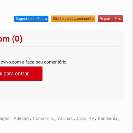
Sugestão de Pauta
Direito ao esquecimento
Reportar Erro
om (0)
ovivo.com e faça seu comentário
i para entrar
zação
,
Adesão
,
Consórcio
,
Vacinas
,
Covid-19
,
Pandemia
,