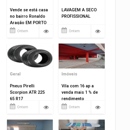
Vende se está casa
LAVAGEM A SECO
no bairro Ronaldo
PROFISSIONAL
Aragão EM PORTO
VELHO RO.
Ontem
Ontem
Geral
Imóveis
Pneus Pirelli
Vila com 16 ap a
Scorpion ATR 225
venda mais 1 % de
65 R17
rendimento
Ontem
Ontem