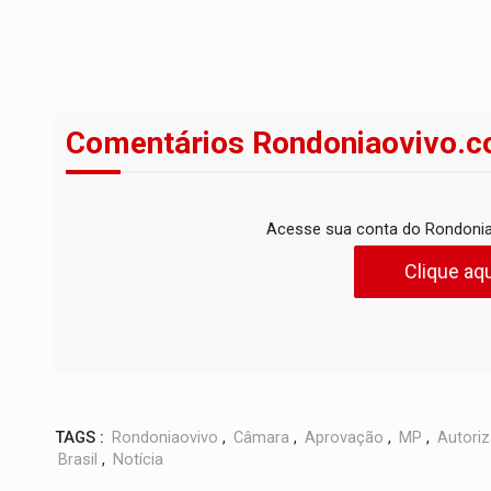
Comentários Rondoniaovivo.c
Acesse sua conta do Rondonia
Clique aqu
TAGS :
Rondoniaovivo
,
Câmara
,
Aprovação
,
MP
,
Autori
Brasil
,
Notícia