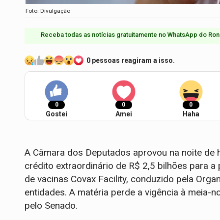
Foto: Divulgação
Receba todas as notícias gratuitamente no WhatsApp do Ron
0 pessoas reagiram a isso.
0
0
0
Gostei
Amei
Haha
A Câmara dos Deputados aprovou na noite de h
crédito extraordinário de R$ 2,5 bilhões para a 
de vacinas Covax Facility, conduzido pela Org
entidades. A matéria perde a vigência à meia-no
pelo Senado.