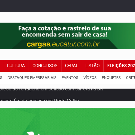
CULTURA
CONCURSOS
GERAL
LISTÃO
ELEIÇÕES 20
IS
DESTAQUES EMPRESARIAIS
EVENTOS
VÍDEOS
ENQUETES
OBIT
veitar o fim de semana em Porto Velho
membro do CV com arma e drogas em boca de fumo
a com a APAE para ampliar ações voltadas a PCD's
bate a drones durante exercício antiaéreo