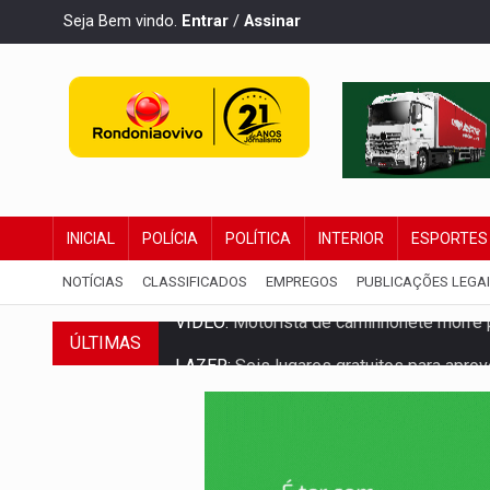
Seja Bem vindo.
Entrar
/
Assinar
INICIAL
POLÍCIA
POLÍTICA
INTERIOR
ESPORTES
NOTÍCIAS
CLASSIFICADOS
EMPREGOS
PUBLICAÇÕES LEGA
ÚLTIMAS
LAZER:
Seis lugares gratuitos para apro
VÍDEO:
FTICCO e Força Tática prendem 
INCLUSÃO:
Prefeitura fortalece parceri
DEFESA:
Exército testa inovações no com