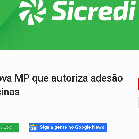
o Oeste, CINEMAZÔNIA leva cinema amazônico a estudantes na
ado (8) de calor intenso e tempo firme
e espera, asfalto chega ao bairro Nova Esperança
na programação do Festival de Dança de Joinville
re em acidente na BR-364
reso às ferragens em colisão com carreta na BR
a MP que autoriza adesão
cinas
Siga a gente no Google News
 via