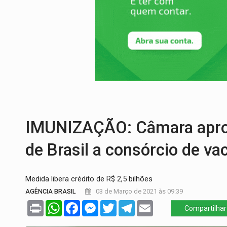
TEMAS SOCIOAMBIENTAIS:
Em Itapuã d
PREVISÃO:
Interior de Rondônia terá sáb
INFRAESTRUTURA:
Após quase 30 anos d
A ILHA:
Coreografia de Rondônia estreia 
TRÁGICO:
Pai do 'Xandy Motocross' mor
VÍDEO:
Motorista de caminhonete morre p
IMUNIZAÇÃO: Câmara aprov
de Brasil a consórcio de va
Medida libera crédito de R$ 2,5 bilhões
AGÊNCIA BRASIL
03 de Março de 2021 às 09:39
Print
WhatsApp
Facebook
Messenger
Twitter
Telegram
Email
Compartilhar