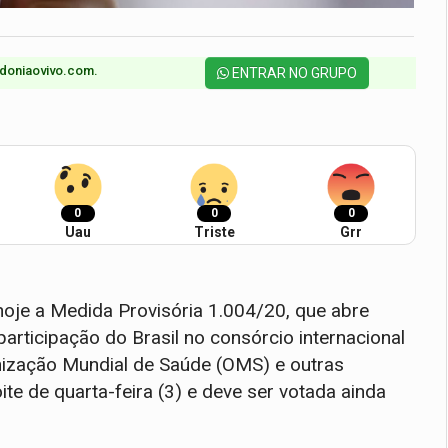
doniaovivo.com.​
ENTRAR NO GRUPO
0
0
0
Uau
Triste
Grr
oje a Medida Provisória 1.004/20, que abre
participação do Brasil no consórcio internacional
anização Mundial de Saúde (OMS) e outras
ite de quarta-feira (3) e deve ser votada ainda