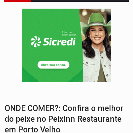
POLUIÇÃO E RISCOS:
Retirada de fiação irregular avança no país e em PVH p
VÍDEO:
Armado com machado, homem ameaça matar sobrinha grávida e com
TRIBUNAL DO CRIME:
Homem é espancado por facção criminosa 
VÍDEO:
Perseguição é registrada no shopping após colombiana furtar ce
LUDOPATIA:
Apostas online começam a afetar produtividade e rotina
REFLORESTAMENTO:
Plantar árvores não será mais suficiente para comprov
OVNIS NA LUA:
Cientistas alertam para possível base secreta no satélite n
BARREIRA NATURAL:
Desmate da Amazônia corta chuvas no Sul e ameaça produção
:
Anvisa libera venda de medicamentos pela Shopee, mas mantém 
ONDE COMER?: Confira o melhor
do peixe no Peixinn Restaurante
em Porto Velho