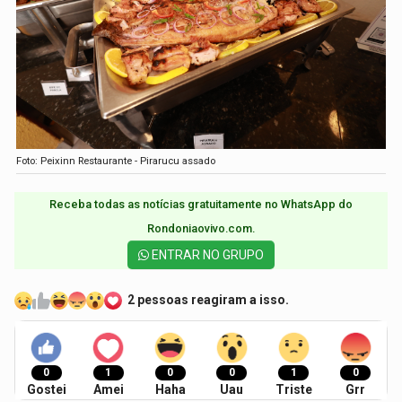
Foto: Peixinn Restaurante - Pirarucu assado
Receba todas as notícias gratuitamente no WhatsApp do
Rondoniaovivo.com.​
ENTRAR NO GRUPO
2 pessoas reagiram a isso.
0
1
0
0
1
0
Gostei
Amei
Haha
Uau
Triste
Grr