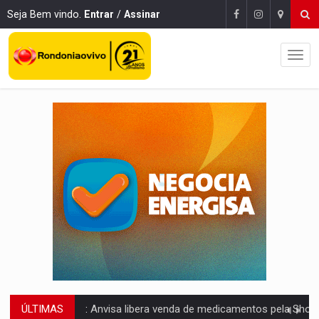
Seja Bem vindo.
Entrar
/
Assinar
ÚLTIMAS
MAIS RIGOR:
Nova lei endurece punição por abuso sexual contra crian