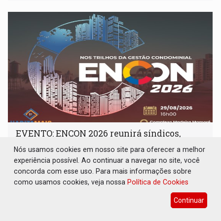
EVENTO: ENCON 2026 reunirá síndicos,
especialistas e empresas do setor
Nós usamos cookies em nosso site para oferecer a melhor
condominial
experiência possível. Ao continuar a navegar no site, você
Destaques Empresariais
06 de Julho de 2026 às 17:35
concorda com esse uso. Para mais informações sobre
como usamos cookies, veja nossa
Política de Cookies
Continuar