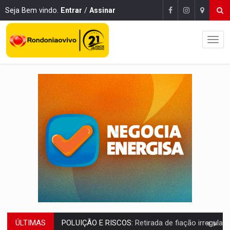
Seja Bem vindo.
Entrar
/
Assinar
ÚLTIMAS
VÍDEO:
Armado com machado, homem ameaça matar sobrinha grávida e com