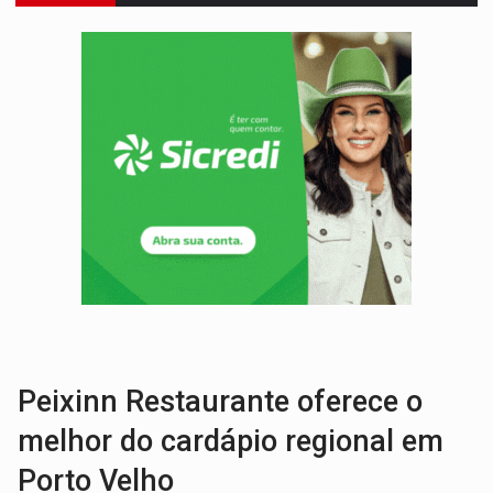
TRIBUNAL DO CRIME:
Homem é espancado por facção criminosa 
VÍDEO:
Perseguição é registrada no shopping após colombiana furtar ce
LUDOPATIA:
Apostas online começam a afetar produtividade e rotina
REFLORESTAMENTO:
Plantar árvores não será mais suficiente para comprov
OVNIS NA LUA:
Cientistas alertam para possível base secreta no satélite n
ACABOU COM PEUGEOT:
Incêndio destrói carro que era rebocado para oficina no
VÍDEO:
Ladrão é filmado furtando moto na frente do bar 
MAIS RIGOR:
Nova lei endurece punição por abuso sexual contra crian
POLUIÇÃO E RISCOS:
Retirada de fiação irregular avança no país e em PVH p
Peixinn Restaurante oferece o
melhor do cardápio regional em
Porto Velho