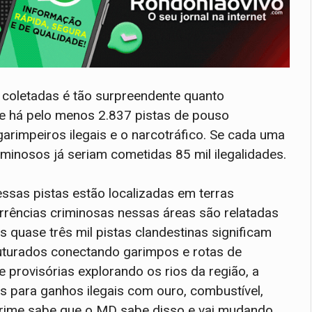
 coletadas é tão surpreendente quanto
ue há pelo menos 2.837 pistas de pouso
garimpeiros ilegais e o narcotráfico. Se cada uma
iminosos já seriam cometidas 85 mil ilegalidades.
ssas pistas estão localizadas em terras
rrências criminosas nessas áreas são relatadas
as quase três mil pistas clandestinas significam
ruturados conectando garimpos e rotas de
 provisórias explorando os rios da região, a
is para ganhos ilegais com ouro, combustível,
crime sabe que o MD sabe disso e vai mudando