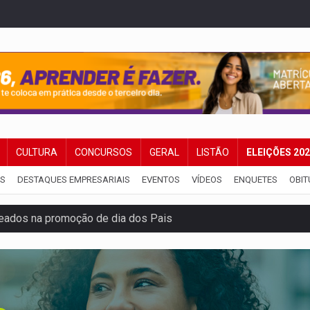
CULTURA
CONCURSOS
GERAL
LISTÃO
ELEIÇÕES 20
IS
DESTAQUES EMPRESARIAIS
EVENTOS
VÍDEOS
ENQUETES
OBIT
eados na promoção de dia dos Pais
bicicleta na frente de comércio
u primeiro júri popular
uposto ataque com perfis falsos no Instagram