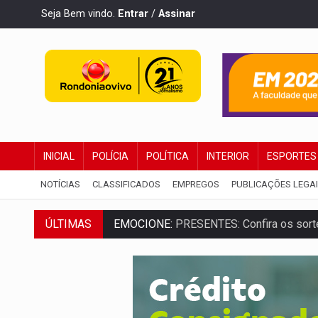
Seja Bem vindo.
Entrar
/
Assinar
INICIAL
POLÍCIA
POLÍTICA
INTERIOR
ESPORTES
NOTÍCIAS
CLASSIFICADOS
EMPREGOS
PUBLICAÇÕES LEGA
ÚLTIMAS
EMOCIONE:
PRESENTES: Confira os sort
VOVÔ LADRÃO:
Idoso é filmado furtando 
JUSTIÇA:
Comarca de Nova Mamoré terá se
ADAILTON FÚRIA:
Assessoria denuncia s