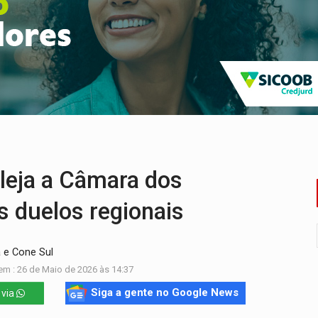
 após mulher avançar preferencial
nuvens no céu de Rondônia – Por Daniel Pereira
 pena de Acir Gurgacz e declara punibilidade extinta
Antônio Ocampo lança livro sobre a Madeira-Mamoré
a deputada federal do PL salta R$ 1 mil para R$ 155 mil
onelada de drogas em fundo falso de caminhão
eja a Câmara dos
 duelos regionais
a e Cone Sul
em : 26 de Maio de 2026 às 14:37
Siga a gente no Google News
 via