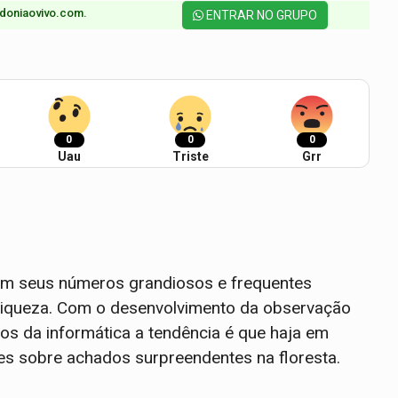
doniaovivo.com.​
ENTRAR NO GRUPO
0
0
0
Uau
Triste
Grr
m seus números grandiosos e frequentes
 riqueza. Com o desenvolvimento da observação
os da informática a tendência é que haja em
s sobre achados surpreendentes na floresta.