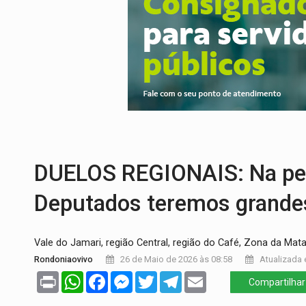
VÍDEO:
Motoboy de delivery sofre fratura
ELEIÇÕES 2026:
Ulisses Guimarães e as 
DECISÃO REVISADA:
Nunes Marques reduz
CONEXÃO RONDONIAOVIVO:
Museólogo 
ELEIÇÕES 2026:
Patrimônio de candidata 
BR-364:
Polícia apreende mais de uma t
DUELOS REGIONAIS: Na pel
Deputados teremos grandes
Vale do Jamari, região Central, região do Café, Zona da Mat
Rondoniaovivo
26 de Maio de 2026 às 08:58
Atualizada 
Print
WhatsApp
Facebook
Messenger
Twitter
Telegram
Email
Compartilhar