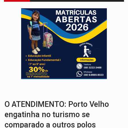
OVNIS NA LUA:
Cientistas alertam para possível base secreta no satélite n
ACABOU COM PEUGEOT:
Incêndio destrói carro que era rebocado para oficina no
VÍDEO:
Ladrão é filmado furtando moto na frente do bar 
BOLSAS DE PESQUISA:
Iniciativa Amazônia+10 lança chamada para fortalecer cadeia
MATERIAL:
Brasil tem grandes reservas de urânio, mas produz pouco e impo
VÍDEO:
Serpente capturada na fábrica da Coca-Cola é devolvid
HOMENAGEM:
Cientistas cassados pelo AI-5 se tornam pesquisadores emér
VÍDEO:
Perseguição é registrada no shopping após colombiana furtar ce
LUDOPATIA:
Apostas online começam a afetar produtividade e rotina
O ATENDIMENTO: Porto Velho
engatinha no turismo se
comparado a outros polos