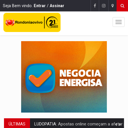
Seja Bem vindo.
Entrar
/
Assinar
ÚLTIMAS
REFLORESTAMENTO:
Plantar árvores não será mais suficiente para comprov