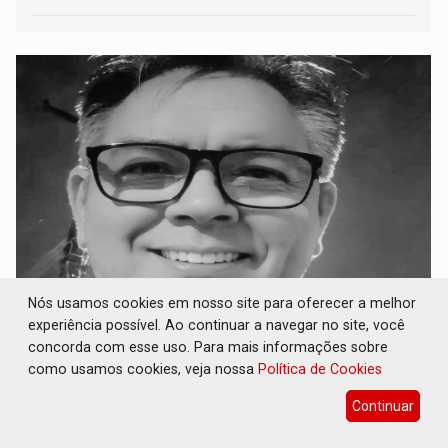
2026 sendo marcado por um período de seca
Nós usamos cookies em nosso site para oferecer a melhor
com chuvas - por Roberto Gutierrez
experiência possível. Ao continuar a navegar no site, você
concorda com esse uso. Para mais informações sobre
16 de Julho de 2026 às 14:37
como usamos cookies, veja nossa
Política de Cookies
Continuar