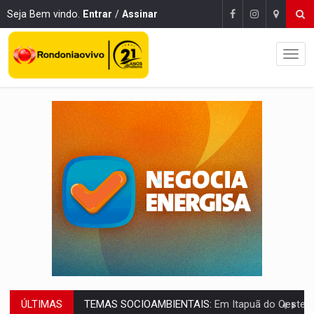
Seja Bem vindo.
Entrar
/
Assinar
ÚLTIMAS
PREVISÃO:
Interior de Rondônia terá sábado (8) de calor intenso