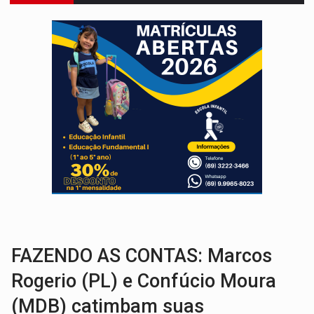
INFRAESTRUTURA:
Após quase 30 anos de espera, asfalto chega ao bairr
A ILHA:
Coreografia de Rondônia estreia na programação do Festival de Dan
ELEIÇÕES 2026:
Sgt. Mouza esclarece 'erro de digitação' em declaração de patrim
JUDICIÁRIO:
Sinjur parabeniza servidores pelo adicional de incentivo com ef
Publicação Legal:
AVISO DE LICITAÇÃO: Pregão Eletrônico Nº 12/2026
BR-364:
Polícia apreende mais de uma tonelada de drogas em fundo fal
EMOCIONE:
PRESENTES: Confira os sorteados na promoção de 
DEFESA:
Exército testa inovações no combate a drones durante exerc
TEMAS SOCIOAMBIENTAIS:
Em Itapuã do Oeste, CINEMAZÔNIA leva cinema amazônico 
FAZENDO AS CONTAS: Marcos
Rogerio (PL) e Confúcio Moura
(MDB) catimbam suas