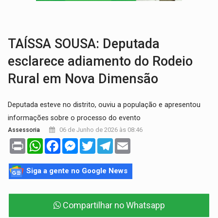
INFRAESTRUTURA:
Após quase 30 anos de espera, asfalto chega ao bairr
A ILHA:
Coreografia de Rondônia estreia na programação do Festival de Dan
TAÍSSA SOUSA: Deputada
esclarece adiamento do Rodeio
Rural em Nova Dimensão
Deputada esteve no distrito, ouviu a população e apresentou
informações sobre o processo do evento
06 de Junho de 2026 às 08:46
Assessoria
Print
WhatsApp
Facebook
Messenger
Twitter
Telegram
Email
Siga a gente no Google News
Compartilhar no Whatsapp