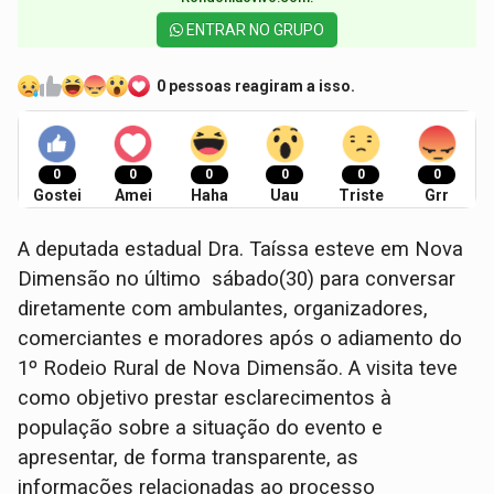
ENTRAR NO GRUPO
0 pessoas reagiram a isso.
0
0
0
0
0
0
Gostei
Amei
Haha
Uau
Triste
Grr
A deputada estadual Dra. Taíssa esteve em Nova
Dimensão no último sábado(30) para conversar
diretamente com ambulantes, organizadores,
comerciantes e moradores após o adiamento do
1º Rodeio Rural de Nova Dimensão. A visita teve
como objetivo prestar esclarecimentos à
população sobre a situação do evento e
apresentar, de forma transparente, as
informações relacionadas ao processo