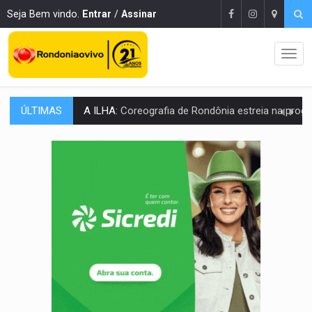
Seja Bem vindo.
Entrar
/
Assinar
ÚLTIMAS
ELEIÇÕES 2026:
Sgt. Mouza esclarece 'erro de digitação' em declaração de patrim
JUDICIÁRIO:
Sinjur parabeniza servidores pelo adicional de incentivo com ef
Publicação Legal:
AVISO DE LICITAÇÃO: Pregão Eletrônico Nº 12/2026
BR-364:
Polícia apreende mais de uma tonelada de drogas em fundo fal
EMOCIONE:
PRESENTES: Confira os sorteados na promoção de 
VOVÔ LADRÃO:
Idoso é filmado furtando bicicleta na frente
JUSTIÇA:
Comarca de Nova Mamoré terá seu primeiro jú
ADAILTON FÚRIA:
Assessoria denuncia suposto ataque com perfis falso