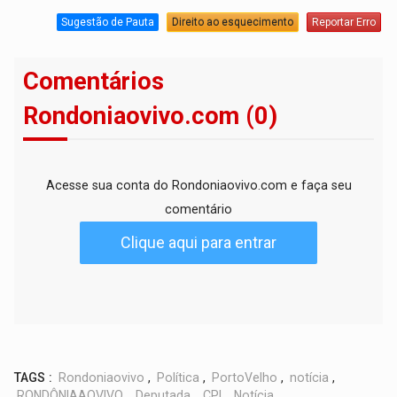
Sugestão de Pauta
Direito ao esquecimento
Reportar Erro
Comentários
Rondoniaovivo.com (0)
Acesse sua conta do Rondoniaovivo.com e faça seu
comentário
Clique aqui para entrar
TAGS :
Rondoniaovivo
,
Política
,
PortoVelho
,
notícia
,
RONDÔNIAAOVIVO
,
Deputada
,
CPI
,
Notícia