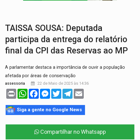
AMOR PERDIDO DÓI:
Luto amoroso não tem prazo, mas exige aten
TECNOLOGIA:
Empresas de Xangai aprimoram robôs de IA incorporada em 
TAISSA SOUSA: Deputada
participa da entrega do relatório
final da CPI das Reservas ao MP
A parlamentar destaca a importância de ouvir a população
afetada por áreas de conservação
22 de Maio de 2025 às 14:36
assessoria
Print
WhatsApp
Facebook
Messenger
Twitter
Telegram
Email
Siga a gente no Google News
Compartilhar no Whatsapp