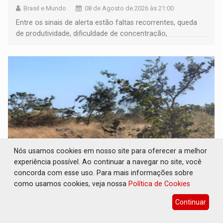
Brasil e Mundo
08 de Agosto de 2026 às 21:00
Entre os sinais de alerta estão faltas recorrentes, queda
de produtividade, dificuldade de concentração,
solicitações frequentes de antecipação salarial
Nós usamos cookies em nosso site para oferecer a melhor
experiência possível. Ao continuar a navegar no site, você
concorda com esse uso. Para mais informações sobre
REFLORESTAMENTO: Plantar árvores não
como usamos cookies, veja nossa
Política de Cookies
será mais suficiente para comprovar área
recuperado
Continuar
Brasil e Mundo
08 de Agosto de 2026 às 20:00