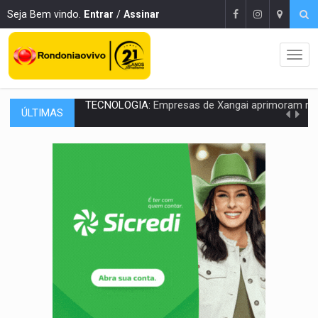
Seja Bem vindo.
Entrar
/
Assinar
ÚLTIMAS
PROTEGE A TERRA:
China descobre como explodir asteroide com bomba n
VÍDEO:
Motociclista morre após bater na traseira de camin
PARECE UM NUGGET:
Essa receita com frango virou o meu ja
EMPREENDEDORISMO:
7 negócios que podem começar com pouco dinheiro e vi
GIGANTE DA AMÉRICA:
Brasil reúne dimensão continental e posição estratégic
INDEPENDÊNCIA:
10 dicas importantes para quem quer mo
VARCENA:
Cientistas descobrem nova espécie de rã em florestas alagada
BARGANHA:
Vai comprar celular usado? Veja como consultar o a