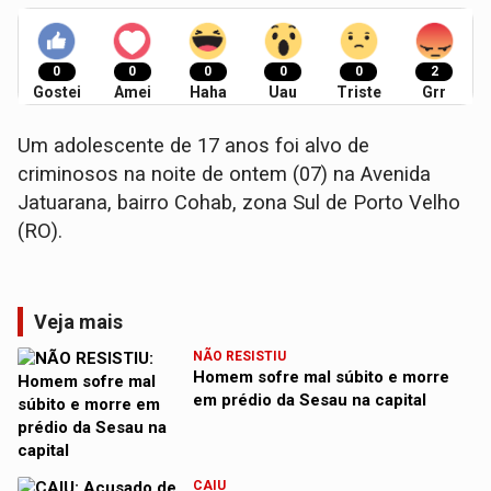
0
0
0
0
0
2
Gostei
Amei
Haha
Uau
Triste
Grr
Um adolescente de 17 anos foi alvo de
criminosos na noite de ontem (07) na Avenida
Jatuarana, bairro Cohab, zona Sul de Porto Velho
(RO).
Veja mais
NÃO RESISTIU
Homem sofre mal súbito e morre
em prédio da Sesau na capital
CAIU