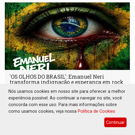
'OS OLHOS DO BRASIL': Emanuel Neri
transforma indignação e esperança em rock
no seu novo single
Nós usamos cookies em nosso site para oferecer a melhor
Cultura
06 de Agosto de 2026 às 13:17
experiência possível. Ao continuar a navegar no site, você
concorda com esse uso. Para mais informações sobre
Nova faixa do cantor e compositor amazonense chega às
como usamos cookies, veja nossa
Política de Cookies
plataformas digitais nesta sexta-feira (7)
Continuar