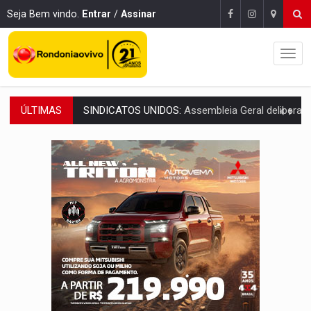
Seja Bem vindo.
Entrar
/
Assinar
ÚLTIMAS
PROCESSO SELETIVO:
Rondoniaovivo abre oficina de Comunicação com oportunidade
AGOSTO LILÁS:
MPRO lança de portal e promove reflexão sobre trajetória da Le
REGULARIZAÇÃO:
Refis 2026 segue até o fim do ano para regulariz
ROLIM DE MOURA:
Programa da Energisa beneficia 60 famílias com geladeiras e
VIOLÊNCIA VICÁRIA:
MPRO obtém condenação de réu a 21 anos de prisão em 
INDISPONÍVEL:
Transparência do Cinderondônia apresenta indisponibilida
AMPLIAÇÃO:
IGs de Rondônia entram em programa internacional para ac
VÍDEO:
Acidente envolve cinco veículos em obra de recapeamen