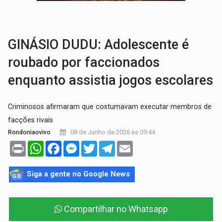
PREVISÃO:
Porto Velho tem chances de chuvas isoladas nesta se
SINDICATOS UNIDOS:
Assembleia Geral delibera greve da educação municip
GINÁSIO DUDU: Adolescente é
roubado por faccionados
enquanto assistia jogos escolares
Criminosos afirmaram que costumavam executar membros de
facções rivais
08 de Junho de 2026 às 09:44
Rondoniaovivo
Print
WhatsApp
Facebook
Messenger
Twitter
Telegram
Email
Siga a gente no Google News
Compartilhar no Whatsapp