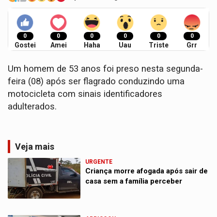
0
0
0
0
0
0
Gostei
Amei
Haha
Uau
Triste
Grr
​Um homem de 53 anos foi preso nesta segunda-
feira (08) após ser flagrado conduzindo uma
motocicleta com sinais identificadores
adulterados.
Veja mais
URGENTE
Criança morre afogada após sair de
casa sem a família perceber