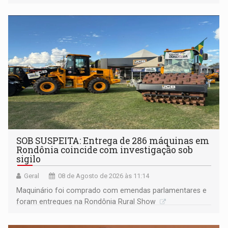
Marcos Rocha; ex-prefeito Hildon Chaves parece ainda
não ter entrado no modo eleição; ABAV faz evento em
Porto Velho
SOB SUSPEITA: Entrega de 286 máquinas em
Rondônia coincide com investigação sob
sigilo
Geral
08 de Agosto de 2026 às 11:14
Maquinário foi comprado com emendas parlamentares e
foram entregues na Rondônia Rural Show