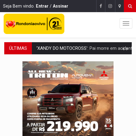
Seja Bem vindo.
Entrar
/
Assinar
ÚLTIMAS
PESO DO VOTO:
Cinco maiores colégios eleitorais concentram 53,7% dos v
COLUNA SEMANAL:
Largada foi dada e candidatos ao Governo de RO partem 
SOB SUSPEITA:
Entrega de 286 máquinas em Rondônia coincide com investig
ARTIGO:
Reter até 50% no distrato imobiliário é legal, mas não pode 
DO HOSPITAL AO CAMPO:
Veja as mais de 200 ações de Marcos Rogé
EXPANSÃO:
Grupo Nova Era amplia presença em PVH e transforma Aramix em
ROTA GLOBAL:
PCC amplia presença internacional e transforma Brasil em cor
CONEXÃO RONDONIAOVIVO:
Museólogo Antônio Ocampo conduz a história de uma