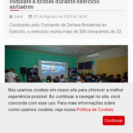
combate a drones durante exercício
antiaéreo
Geral
07 de Agosto de 2026 às 18:30
Conduzido pelo Comando de Defesa Antiaérea do
Exército, o exercício reuniu mais de 500 integrantes de 23
organizações militares da Força Terrestre
Nós usamos cookies em nosso site para oferecer a melhor
experiência possível. Ao continuar a navegar no site, você
concorda com esse uso. Para mais informações sobre
como usamos cookies, veja nossa
Política de Cookies
TEMAS SOCIOAMBIENTAIS: Em Itapuã do
Continuar
Oeste, CINEMAZÔNIA leva cinema
amazônico a estudantes na escola