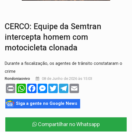
LAMENTÁVEL:
Mulher é encontrada morta dentro de residência e
'XANDY DO MOTOCROSS':
Pai morre em acidente na BR-364 duas semanas após condena
CERCO: Equipe da Semtran
intercepta homem com
motocicleta clonada
​Durante a fiscalização, os agentes de trânsito constataram o
crime
08 de Junho de 2026 às 15:03
Rondoniaovivo
Print
WhatsApp
Facebook
Messenger
Twitter
Telegram
Email
Siga a gente no Google News
Compartilhar no Whatsapp