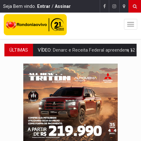
Seja Bem vindo.
Entrar
/
Assinar
ÚLTIMAS
OPERAÇÃO DA PC:
Membros do CV são presos com armas e drogas após c
ENTRADA GRATUITA:
Espetáculo As Marias Somos Nós será apresen
VÍDEO:
Três são presos após furto de motocicleta em frente
CELEBRAÇÃO:
Cerejeiras completa 43 anos de emancipação com progra
SAÚDE:
Anvisa desmente boato sobre presença de plástico ou petr
VÍDEO:
Pitbulls fogem de residência e atacam casal de idosos 
AÇÃO CONJUNTA:
Forças policiais apreendem cerca de 1kg de our
PF ESTÁ APURANDO:
Flávio Bolsonaro escolhe Alfredo Gaspar como vice, alvo de d