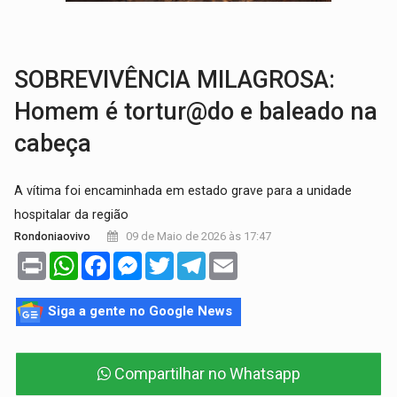
GRAVE:
Homem é esfaqueado no peito durante briga ent
VÍDEO:
Denarc e Receita Federal apreendem 12 kg de skunk e arma que iam
SOBREVIVÊNCIA MILAGROSA:
Homem é tortur@do e baleado na
cabeça
A vítima foi encaminhada em estado grave para a unidade
hospitalar da região ​
09 de Maio de 2026 às 17:47
Rondoniaovivo
Print
WhatsApp
Facebook
Messenger
Twitter
Telegram
Email
Siga a gente no Google News
Compartilhar no Whatsapp