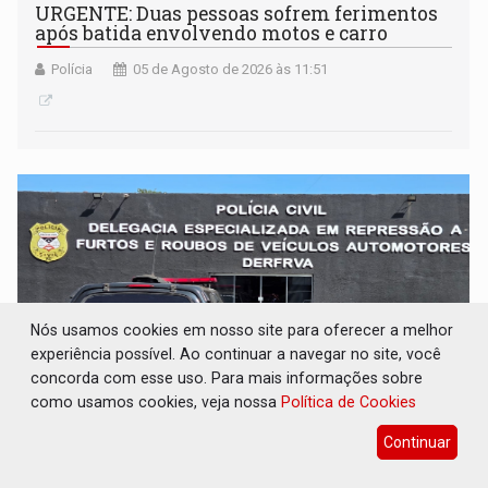
URGENTE: Duas pessoas sofrem ferimentos
após batida envolvendo motos e carro
Polícia
05 de Agosto de 2026 às 11:51
Nós usamos cookies em nosso site para oferecer a melhor
experiência possível. Ao continuar a navegar no site, você
concorda com esse uso. Para mais informações sobre
como usamos cookies, veja nossa
Política de Cookies
ROUBO INVENTADO: PC desmascara 'golpe
Continuar
do seguro' e indicia homem por falsa
comunicação