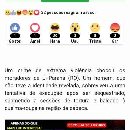
32 pessoas reagiram a isso.
1
1
20
3
5
2
Gostei
Amei
Haha
Uau
Triste
Grr
Um crime de extrema violência chocou os
moradores de Ji-Paraná (RO). Um homem, que
não teve a identidade revelada, sobreviveu a uma
tentativa de execução após ser sequestrado,
submetido a sessões de tortura e baleado à
queima-roupa na região da cabeça.