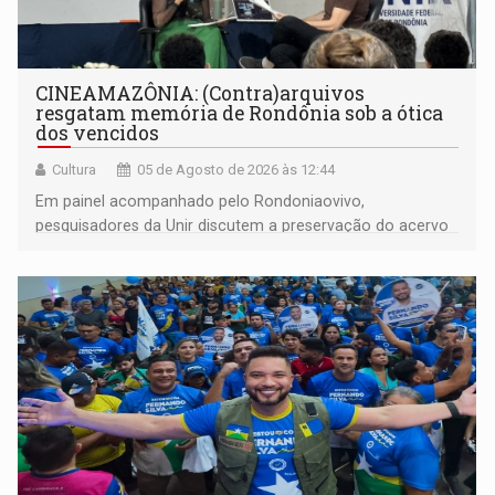
CINEAMAZÔNIA: (Contra)arquivos
resgatam memória de Rondônia sob a ótica
dos vencidos
Cultura
05 de Agosto de 2026 às 12:44
Em painel acompanhado pelo Rondoniaovivo,
pesquisadores da Unir discutem a preservação do acervo
do século 20 e o legado de Sílvio Tendler, que defendia a
memória como bússola para o futuro