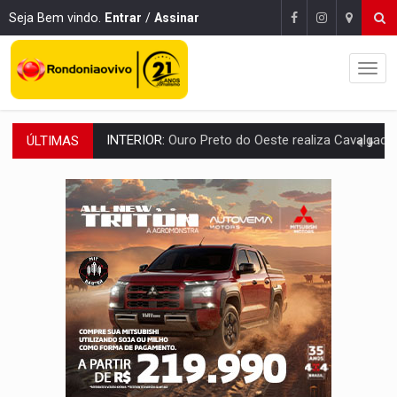
Seja Bem vindo.
Entrar
/
Assinar
ÚLTIMAS
DESENVOLVIMENTO:
Ideb avança nos anos iniciais do ensino fundamen
VULGO 'UNIÃO':
Chefe de facção criminosa é preso durante oper
Publicação Legal:
CONVOCAÇÃO DAS ELEIÇÕES: S
RO EMPREENDEDORA:
2ª edição da feira começa nesta quinta-feira (6) no 
FORTALECIMENTO:
Contratação de novos servidores reforça equipes do Cad Úni
VÍDEO:
Condutor de carro avança cruzamento e deixa motociclista
'OS OLHOS DO BRASIL':
Emanuel Neri transforma indignação e esperança em roc
SOB INVESTIGAÇÃO:
Dentista de PVH é denunciado por transmitir HIV a