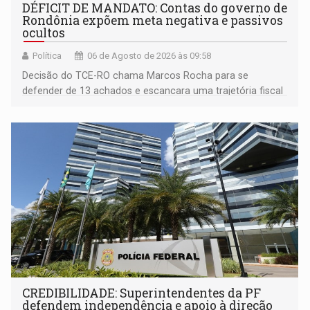
DÉFICIT DE MANDATO: Contas do governo de
Rondônia expõem meta negativa e passivos
ocultos
Política
06 de Agosto de 2026 às 09:58
Decisão do TCE-RO chama Marcos Rocha para se
defender de 13 achados e escancara uma trajetória fiscal
que o próximo governador herda já no primeiro dia de
mandato
CREDIBILIDADE: Superintendentes da PF
defendem independência e apoio à direção