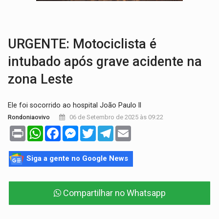
CLUBE DOS R$ 00,00:
21 candidatos declaram patrimônio zero em Rondônia na
INTERIOR:
Ouro Preto do Oeste realiza Cavalgada da Expo Show Norte
URGENTE: Motociclista é
intubado após grave acidente na
zona Leste
Ele foi socorrido ao hospital João Paulo II
06 de Setembro de 2025 às 09:22
Rondoniaovivo
Print
WhatsApp
Facebook
Messenger
Twitter
Telegram
Email
Siga a gente no Google News
Compartilhar no Whatsapp