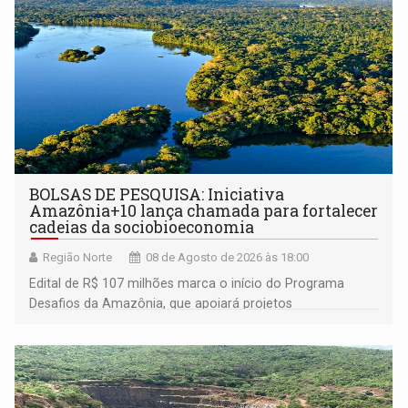
BOLSAS DE PESQUISA: Iniciativa
Amazônia+10 lança chamada para fortalecer
cadeias da sociobioeconomia
Região Norte
08 de Agosto de 2026 às 18:00
Edital de R$ 107 milhões marca o início do Programa
Desafios da Amazônia, que apoiará projetos
desenvolvidos por redes de pesquisa e inovação. A
submissão de pré-propostas poderá ser feita até 1º de
setembro