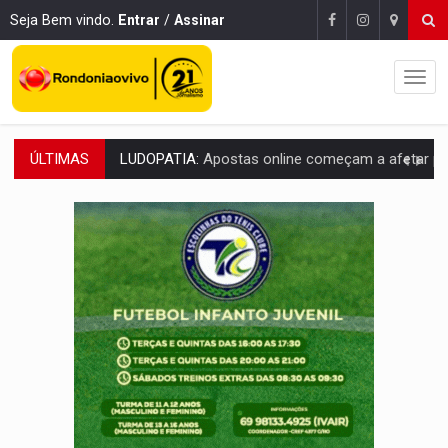
Seja Bem vindo.
Entrar
/
Assinar
ÚLTIMAS
REFLORESTAMENTO:
Plantar árvores não será mais suficiente para comprov
OVNIS NA LUA:
Cientistas alertam para possível base secreta no satélite n
ACABOU COM PEUGEOT:
Incêndio destrói carro que era rebocado para oficina no
VÍDEO:
Ladrão é filmado furtando moto na frente do bar 
BOLSAS DE PESQUISA:
Iniciativa Amazônia+10 lança chamada para fortalecer cadeia
MATERIAL:
Brasil tem grandes reservas de urânio, mas produz pouco e impo
VÍDEO:
Serpente capturada na fábrica da Coca-Cola é devolvid
HOMENAGEM:
Cientistas cassados pelo AI-5 se tornam pesquisadores emér