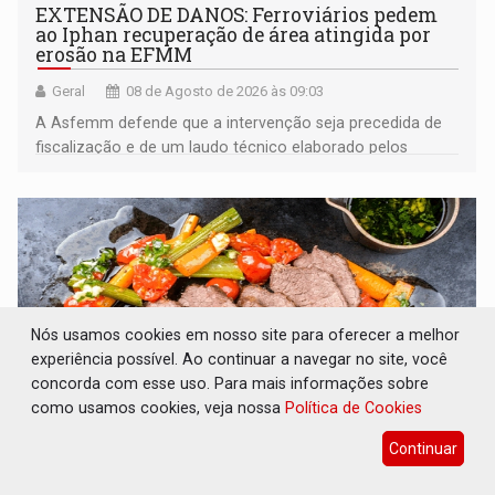
EXTENSÃO DE DANOS: Ferroviários pedem
ao Iphan recuperação de área atingida por
erosão na EFMM
Geral
08 de Agosto de 2026 às 09:03
A Asfemm defende que a intervenção seja precedida de
fiscalização e de um laudo técnico elaborado pelos
órgãos competentes
Nós usamos cookies em nosso site para oferecer a melhor
experiência possível. Ao continuar a navegar no site, você
concorda com esse uso. Para mais informações sobre
como usamos cookies, veja nossa
Política de Cookies
Continuar
VARIANDO O CARDÁPIO: Veja essa receita de
carne assada para o almoço e o jantar