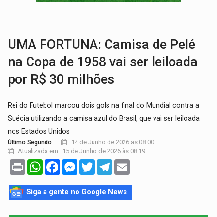
VÍDEO:
Perseguição é registrada no shopping após colombiana furtar ce
LUDOPATIA:
Apostas online começam a afetar produtividade e rotina
UMA FORTUNA: Camisa de Pelé
na Copa de 1958 vai ser leiloada
por R$ 30 milhões
Rei do Futebol marcou dois gols na final do Mundial contra a
Suécia utilizando a camisa azul do Brasil, que vai ser leiloada
nos Estados Unidos
14 de Junho de 2026 às 08:00
Último Segundo
Atualizada em : 15 de Junho de 2026 às 08:19
Print
WhatsApp
Facebook
Messenger
Twitter
Telegram
Email
Siga a gente no Google News