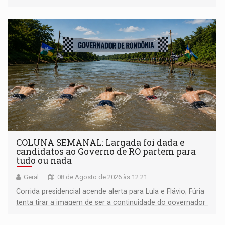
COLUNA SEMANAL: Largada foi dada e
candidatos ao Governo de RO partem para
tudo ou nada
Geral
08 de Agosto de 2026 às 12:21
Corrida presidencial acende alerta para Lula e Flávio; Fúria
tenta tirar a imagem de ser a continuidade do governador
Marcos Rocha; ex-prefeito Hildon Chaves parece ainda
não ter entrado no modo eleição; ABAV faz evento em