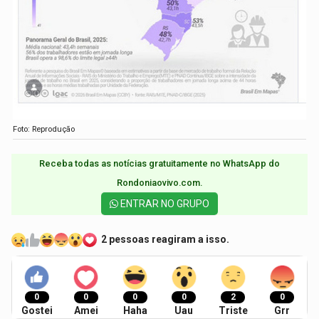
Foto: Reprodução
Receba todas as notícias gratuitamente no WhatsApp do
Rondoniaovivo.com.​
ENTRAR NO GRUPO
2 pessoas reagiram a isso.
0
0
0
0
2
0
Gostei
Amei
Haha
Uau
Triste
Grr