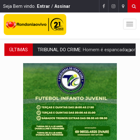
Seja Bem vindo.
Entrar
/
Assinar
ÚLTIMAS
VÍDEO:
Perseguição é registrada no shopping após colombiana furtar ce
LUDOPATIA:
Apostas online começam a afetar produtividade e rotina
REFLORESTAMENTO:
Plantar árvores não será mais suficiente para comprov
OVNIS NA LUA:
Cientistas alertam para possível base secreta no satélite n
ACABOU COM PEUGEOT:
Incêndio destrói carro que era rebocado para oficina no
VÍDEO:
Ladrão é filmado furtando moto na frente do bar 
BOLSAS DE PESQUISA:
Iniciativa Amazônia+10 lança chamada para fortalecer cadeia
MATERIAL:
Brasil tem grandes reservas de urânio, mas produz pouco e impo