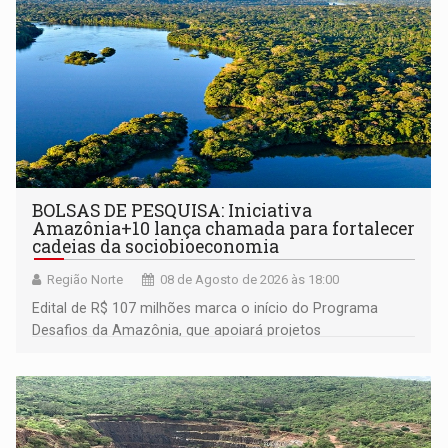
BOLSAS DE PESQUISA: Iniciativa
Amazônia+10 lança chamada para fortalecer
cadeias da sociobioeconomia
Região Norte
08 de Agosto de 2026 às 18:00
Edital de R$ 107 milhões marca o início do Programa
Desafios da Amazônia, que apoiará projetos
desenvolvidos por redes de pesquisa e inovação. A
submissão de pré-propostas poderá ser feita até 1º de
setembro