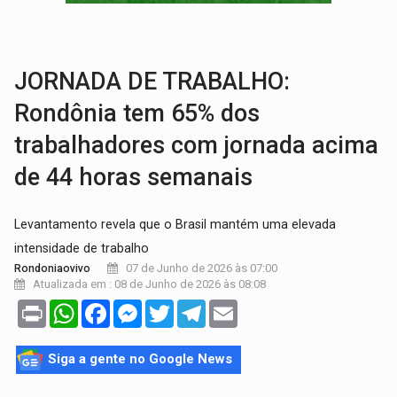
VÍDEO:
Armado com machado, homem ameaça matar sobrinha grávida e com
TRIBUNAL DO CRIME:
Homem é espancado por facção criminosa 
JORNADA DE TRABALHO:
Rondônia tem 65% dos
trabalhadores com jornada acima
de 44 horas semanais
Levantamento revela que o Brasil mantém uma elevada
intensidade de trabalho
07 de Junho de 2026 às 07:00
Rondoniaovivo
Atualizada em : 08 de Junho de 2026 às 08:08
Print
WhatsApp
Facebook
Messenger
Twitter
Telegram
Email
Siga a gente no Google News