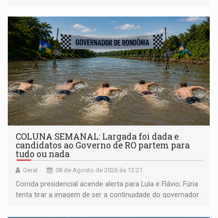
COLUNA SEMANAL: Largada foi dada e
candidatos ao Governo de RO partem para
tudo ou nada
Geral
08 de Agosto de 2026 às 12:21
Corrida presidencial acende alerta para Lula e Flávio; Fúria
tenta tirar a imagem de ser a continuidade do governador
Marcos Rocha; ex-prefeito Hildon Chaves parece ainda
não ter entrado no modo eleição; ABAV faz evento em