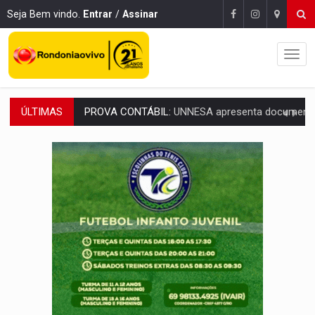
Seja Bem vindo.
Entrar
/
Assinar
ÚLTIMAS
VÍDEO:
Ciclista é atropelado por carro na região Central de
Publicação Legal:
AVISO DE LICITAÇÃO: PREGÃO ELETRÔNICO N.º 90136
FUTEBOL:
Confira classificados e detalhes do sorteio da Copa do
Publicação Legal:
CONCORRÊNCIA Nº 90504/2025/
EM 18 MESES:
Léo Moraes entrega o que não conseguiram em anos na educaçã
ELEIÇÕES 2026:
Candidata a deputada federal em Rondônia declara draga de g
VÍDEO:
Casal de garimpeiros é preso com mercúrio em estepe,
EDUCAÇÃO BÁSICA:
Ideb avança nos anos iniciais do ensino fundame