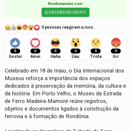
Rondoniaovivo.com.​
ENTRAR NO GRUPO
0 pessoas reagiram a isso.
0
0
0
0
0
0
Gostei
Amei
Haha
Uau
Triste
Grr
Celebrado em 18 de maio, o Dia Internacional dos
Museus reforça a importância dos espaços
dedicados à preservação da memória, da cultura e
da história. Em Porto Velho, o Museu da Estrada
de Ferro Madeira-Mamoré reúne registros,
objetos e documentos ligados à construção da
ferrovia e à formação de Rondônia.