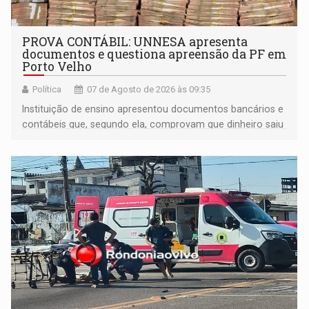
PROVA CONTÁBIL: UNNESA apresenta
documentos e questiona apreensão da PF em
Porto Velho
Política
07 de Agosto de 2026 às 09:35
Instituição de ensino apresentou documentos bancários e
contábeis que, segundo ela, comprovam que dinheiro saiu
de sua própria conta, foi sacado pelo diretor financeiro e
apreendido quando já estava dentro da sede da entidade
— em pleno ano eleitoral em Rondônia