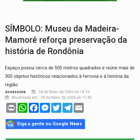
Publicação Legal:
AVISO DE LICITAÇÃO: PREGÃO ELETRÔNICO Nº 90091
PROVA CONTÁBIL:
UNNESA apresenta documentos e questiona apreens
SÍMBOLO: Museu da Madeira-
Mamoré reforça preservação da
história de Rondônia
Espaço possui cerca de 500 metros quadrados e reúne mais de
300 objetos históricos relacionados à ferrovia e à história da
região
18 de Maio de 2026 às 14:15
Assessoria
Atualizada em : 18 de Maio de 2026 às 17:43
Print
WhatsApp
Facebook
Messenger
Twitter
Telegram
Email
Siga a gente no Google News