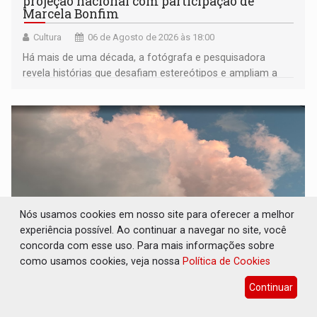
projeção nacional com participação de
Marcela Bonfim
Cultura
06 de Agosto de 2026 às 18:00
Há mais de uma década, a fotógrafa e pesquisadora
revela histórias que desafiam estereótipos e ampliam a
compreensão sobre a Amazônia e suas populações
negras
Nós usamos cookies em nosso site para oferecer a melhor
experiência possível. Ao continuar a navegar no site, você
concorda com esse uso. Para mais informações sobre
como usamos cookies, veja nossa
Política de Cookies
PREVISÃO: Porto Velho tem chances de
Continuar
chuvas isoladas nesta sexta-feira (7)
Geral
06 de Agosto de 2026 às 17:41