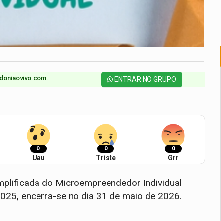
doniaovivo.com.​
ENTRAR NO GRUPO
0
0
0
Uau
Triste
Grr
mplificada do Microempreendedor Individual
2025, encerra-se no dia 31 de maio de 2026.