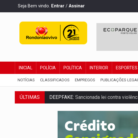
Seja Bem vindo.
Entrar
/
Assinar
INICIAL
POLÍCIA
POLÍTICA
INTERIOR
ESPORTES
NOTÍCIAS
CLASSIFICADOS
EMPREGOS
PUBLICAÇÕES LEGA
ÚLTIMAS
DEEPFAKE:
Sancionada lei contra violência
COLEGIADO:
Brasil e Rússia discutem ene
URGENTE:
Colisão entre caminhão e carr
ENCONTRO:
Amazônia Negra ganha projeç