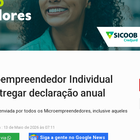
huvas isoladas nesta sexta-feira (7)
delibera greve da educação municipal em Porto Velho
e oficina de Comunicação com oportunidade de integrar equipe
romove reflexão sobre trajetória da Lei Maria da Penha
 fim do ano para regularização de débitos
umprimento da legislação sobre transporte de cargas por em
mpreendedor Individual
tregar declaração anual
 enviada por todos os Microempreendedores, inclusive aqueles
 : 13 de Maio de 2026 às 07:11
Siga a gente no Google News
 via