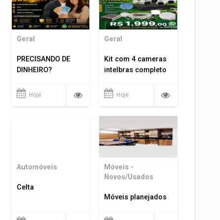
Geral
Geral
PRECISANDO DE
Kit com 4 cameras
DINHEIRO?
intelbras completo
Hoje
Hoje
Automóveis
Móveis -
Novos/Usados
Celta
Móveis planejados