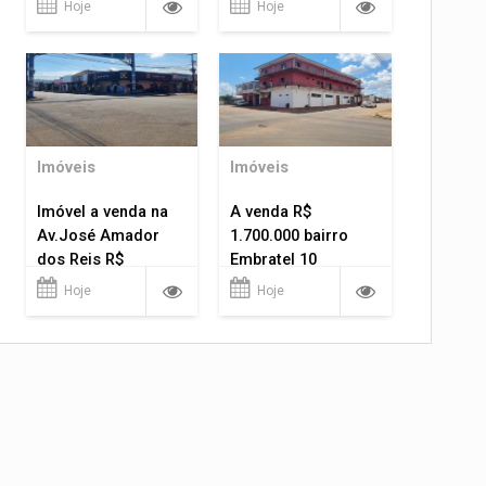
Hoje
Hoje
Imóveis
Imóveis
Imóvel a venda na
A venda R$
Av.José Amador
1.700.000 bairro
dos Reis R$
Embratel 10
1.400.000
apartamentos!
Hoje
Hoje