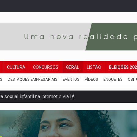
CULTURA
CONCURSOS
GERAL
LISTÃO
ELEIÇÕES 20
IS
DESTAQUES EMPRESARIAIS
EVENTOS
VÍDEOS
ENQUETES
OBIT
 sexual infantil na internet e via IA
rgia nuclear, defesa e ciência em Brasília
o deixa quatro mortos e um em estado grave na BR
ão nacional com participação de Marcela Bonfim