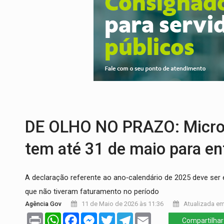
PREVISÃO:
Porto Velho tem chances de c
SINDICATOS UNIDOS:
Assembleia Geral 
PROCESSO SELETIVO:
Rondoniaovivo abr
AGOSTO LILÁS:
MPRO lança de portal e p
REGULARIZAÇÃO:
Refis 2026 segue até o
TRANSPORTE DE ARROZ:
MPF assegura c
DE OLHO NO PRAZO: Microe
tem até 31 de maio para en
A declaração referente ao ano‑calendário de 2025 deve ser
que não tiveram faturamento no período
Agência Gov
11 de Maio de 2026 às 11:36
Atualizada em
Print
WhatsApp
Facebook
Messenger
Twitter
Telegram
Email
Compartilhar