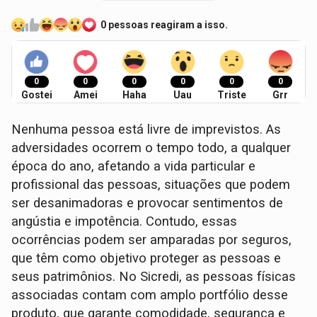
0 pessoas reagiram a isso.
0
0
0
0
0
0
Gostei
Amei
Haha
Uau
Triste
Grr
Nenhuma pessoa está livre de imprevistos. As
adversidades ocorrem o tempo todo, a qualquer
época do ano, afetando a vida particular e
profissional das pessoas, situações que podem
ser desanimadoras e provocar sentimentos de
angústia e impotência. Contudo, essas
ocorrências podem ser amparadas por seguros,
que têm como objetivo proteger as pessoas e
seus patrimônios. No Sicredi, as pessoas físicas
associadas contam com amplo portfólio desse
produto, que garante comodidade, segurança e