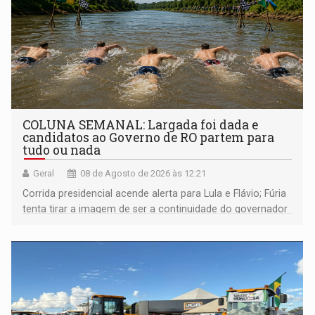
COLUNA SEMANAL: Largada foi dada e
candidatos ao Governo de RO partem para
tudo ou nada
Geral
08 de Agosto de 2026 às 12:21
Corrida presidencial acende alerta para Lula e Flávio; Fúria
tenta tirar a imagem de ser a continuidade do governador
Marcos Rocha; ex-prefeito Hildon Chaves parece ainda
não ter entrado no modo eleição; ABAV faz evento em
Porto Velho