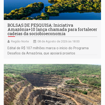
BOLSAS DE PESQUISA: Iniciativa
Amazônia+10 lança chamada para fortalecer
cadeias da sociobioeconomia
Região Norte
08 de Agosto de 2026 às 18:00
Edital de R$ 107 milhões marca o início do Programa
Desafios da Amazônia, que apoiará projetos
desenvolvidos por redes de pesquisa e inovação. A
submissão de pré-propostas poderá ser feita até 1º de
setembro