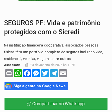
VÍDEO:
Perseguição é registrada no shopping após colombiana furtar ce
LUDOPATIA:
Apostas online começam a afetar produtividade e rotina
SEGUROS PF: Vida e patrimônio
protegidos com o Sicredi
Na instituição financeira cooperativa, associados pessoas
físicas têm um portfólio completo de seguros incluindo vida,
residencial, veicular, viagem, entre outros
23 de Janeiro de 2025 às 11:58
Assessoria
Print
WhatsApp
Facebook
Messenger
Twitter
Telegram
Email
Siga a gente no Google News
Compartilhar no Whatsapp