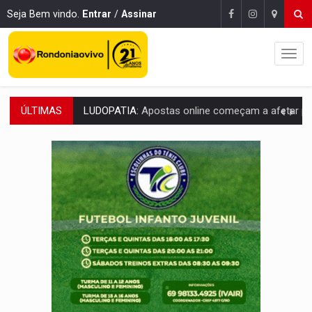
Seja Bem vindo.
Entrar
/
Assinar
ÚLTIMAS
REFLORESTAMENTO:
Plantar árvores não será mais suficiente para comprov
OVNIS NA LUA:
Cientistas alertam para possível base secreta no satélite n
ACABOU COM PEUGEOT:
Incêndio destrói carro que era rebocado para oficina no
VÍDEO:
Ladrão é filmado furtando moto na frente do bar 
BOLSAS DE PESQUISA:
Iniciativa Amazônia+10 lança chamada para fortalecer cadeia
MATERIAL:
Brasil tem grandes reservas de urânio, mas produz pouco e impo
VÍDEO:
Serpente capturada na fábrica da Coca-Cola é devolvid
HOMENAGEM:
Cientistas cassados pelo AI-5 se tornam pesquisadores emér