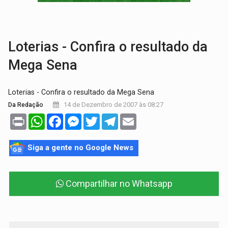
VÍDEO:
Perseguição é registrada no shopping após colombiana furtar ce
LUDOPATIA:
Apostas online começam a afetar produtividade e rotina
Loterias - Confira o resultado da
Mega Sena
Loterias - Confira o resultado da Mega Sena
14 de Dezembro de 2007 às 08:27
Da Redação
Print
WhatsApp
Facebook
Messenger
Twitter
Telegram
Email
Siga a gente no Google News
Compartilhar no Whatsapp