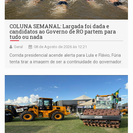
COLUNA SEMANAL: Largada foi dada e
candidatos ao Governo de RO partem para
tudo ou nada
Geral
08 de Agosto de 2026 às 12:21
Corrida presidencial acende alerta para Lula e Flávio; Fúria
tenta tirar a imagem de ser a continuidade do governador
Marcos Rocha; ex-prefeito Hildon Chaves parece ainda
não ter entrado no modo eleição; ABAV faz evento em
Porto Velho