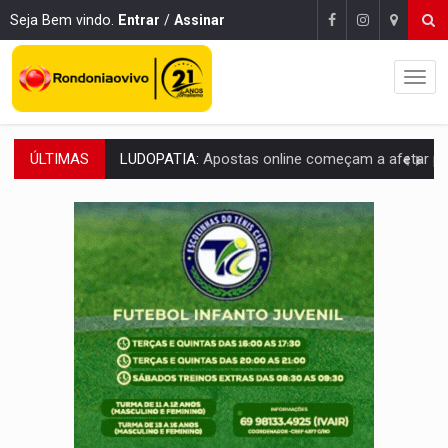
Seja Bem vindo.
Entrar
/
Assinar
ÚLTIMAS
REFLORESTAMENTO:
Plantar árvores não será mais suficiente para comprov
OVNIS NA LUA:
Cientistas alertam para possível base secreta no satélite n
ACABOU COM PEUGEOT:
Incêndio destrói carro que era rebocado para oficina no
VÍDEO:
Ladrão é filmado furtando moto na frente do bar 
BOLSAS DE PESQUISA:
Iniciativa Amazônia+10 lança chamada para fortalecer cadeia
MATERIAL:
Brasil tem grandes reservas de urânio, mas produz pouco e impo
VÍDEO:
Serpente capturada na fábrica da Coca-Cola é devolvid
HOMENAGEM:
Cientistas cassados pelo AI-5 se tornam pesquisadores emér