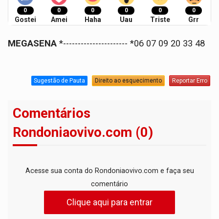
0
0
0
0
0
0
Gostei
Amei
Haha
Uau
Triste
Grr
MEGASENA
*---------------------- *06 07 09 20 33 48
Sugestão de Pauta
Direito ao esquecimento
Reportar Erro
Comentários
Rondoniaovivo.com (0)
Acesse sua conta do Rondoniaovivo.com e faça seu
comentário
Clique aqui para entrar