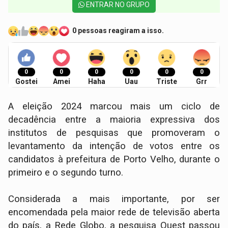
ENTRAR NO GRUPO
0 pessoas reagiram a isso.
0
0
0
0
0
0
Gostei
Amei
Haha
Uau
Triste
Grr
A eleição 2024 marcou mais um ciclo de
decadência entre a maioria expressiva dos
institutos de pesquisas que promoveram o
levantamento da intenção de votos entre os
candidatos à prefeitura de Porto Velho, durante o
primeiro e o segundo turno.
Considerada a mais importante, por ser
encomendada pela maior rede de televisão aberta
do país, a Rede Globo, a pesquisa Quest passou