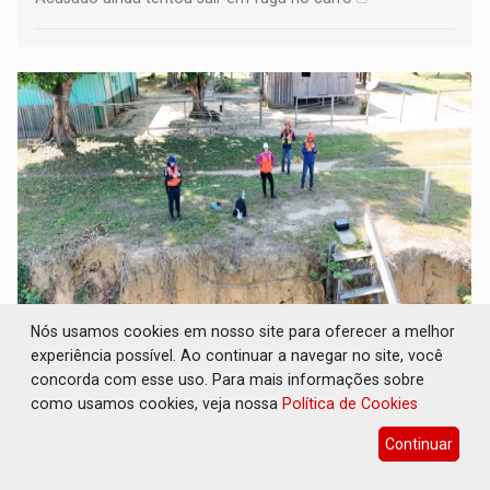
Nós usamos cookies em nosso site para oferecer a melhor
SUPER EL NIÑO: Trabalho inédito vai
experiência possível. Ao continuar a navegar no site, você
garantir água potável para comunidades do
Baixo Madeira
concorda com esse uso. Para mais informações sobre
como usamos cookies, veja nossa
Política de Cookies
Geral
07 de Agosto de 2026 às 07:00
Continuar
Um levantamento está sendo realizado nessa região