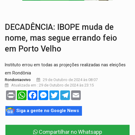
ELEIÇÕES 2026:
Patrimônio de candidata a deputada federal do PL salta R$ 1 m
VÍDEO:
Quadrilha é flagrada com cerca de 200 porções
DECADÊNCIA: IBOPE muda de
nome, mas segue errando feio
em Porto Velho
Instituto errou em todas as projeções realizadas nas eleições
em Rondônia
29 de Outubro de 2024 às 08:07
Rondoniaovivo
Atualizada em : 29 de Outubro de 2024 às 23:15
Print
WhatsApp
Facebook
Messenger
Twitter
Telegram
Email
Siga a gente no Google News
Compartilhar no Whatsapp