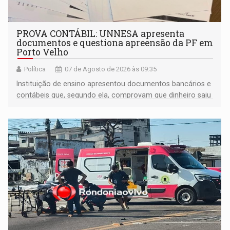
PROVA CONTÁBIL: UNNESA apresenta
documentos e questiona apreensão da PF em
Porto Velho
Política
07 de Agosto de 2026 às 09:35
Instituição de ensino apresentou documentos bancários e
contábeis que, segundo ela, comprovam que dinheiro saiu
de sua própria conta, foi sacado pelo diretor financeiro e
apreendido quando já estava dentro da sede da entidade
— em pleno ano eleitoral em Rondônia