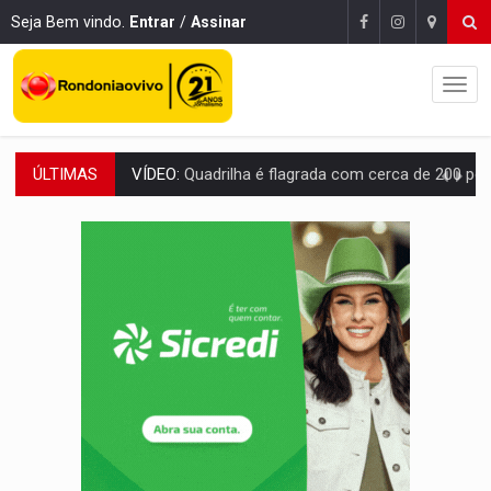
Seja Bem vindo.
Entrar
/
Assinar
ÚLTIMAS
BAIRRO TEIXEIRÃO:
MPF cobra regularização fundiária da comunid
SUCESSO NA ABERTURA:
2ª Feira Rondônia Empreendedora segue no Espaço Alternativ
REESTRUTURAÇÃO:
Secretário da Seinfra de Porto Velho pede exon
SAÚDE INDÍGENA:
Pirahã terão consultas e exames especializados durante 
ECONOMIA:
Dia dos pais deve movimentar R$ 8,5 bilhões e RO projet
DIA DOS PAIS:
Bailarina da Praça organiza celebração gratuita nes
VÍDEO:
Perseguição a embarcação no rio Madeira termina com explosivo
MEGA SENA:
Prêmio acumula para R$ 165 milhõe