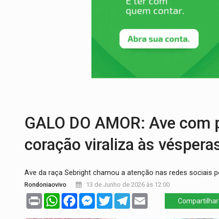
VOVÔ LADRÃO:
Idoso é filmado furtando 
JUSTIÇA:
Comarca de Nova Mamoré terá se
ADAILTON FÚRIA:
Assessoria denuncia s
VÍDEO:
Motoboy de delivery sofre fratura
ELEIÇÕES 2026:
Ulisses Guimarães e as 
DECISÃO REVISADA:
Nunes Marques reduz
GALO DO AMOR: Ave com p
coração viraliza às vésper
Ave da raça Sebright chamou a atenção nas redes sociais pe
Rondoniaovivo
13 de Junho de 2026 às 12:00
Print
WhatsApp
Facebook
Messenger
Twitter
Telegram
Email
Compartilhar