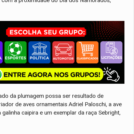
ão com a proximidade do Dia dos Namorados,
ciado da plumagem possa ser resultado de
iador de aves ornamentais Adriel Paloschi, a ave
galinha caipira e um exemplar da raça Sebright,