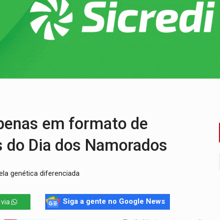
bicicleta na frente de comércio
u primeiro júri popular
uposto ataque com perfis falsos no Instagram
 após mulher avançar preferencial
nuvens no céu de Rondônia – Por Daniel Pereira
 pena de Acir Gurgacz e declara punibilidade extinta
enas em formato de
as do Dia dos Namorados
la genética diferenciada
Siga a gente no Google News
 via