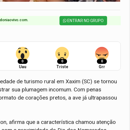
doniaovivo.com.​
ENTRAR NO GRUPO
0
0
0
Uau
Triste
Grr
edade de turismo rural em Xaxim (SC) se tornou
ostrar sua plumagem incomum. Com penas
rmato de corações pretos, a ave já ultrapassou
uton, afirma que a característica chamou atenção