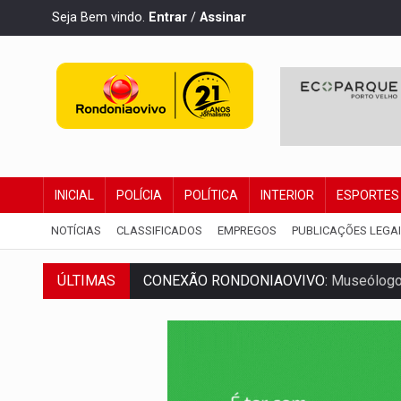
Seja Bem vindo.
Entrar
/
Assinar
INICIAL
POLÍCIA
POLÍTICA
INTERIOR
ESPORTES
NOTÍCIAS
CLASSIFICADOS
EMPREGOS
PUBLICAÇÕES LEGA
ÚLTIMAS
CONEXÃO RONDONIAOVIVO:
Museólogo 
ELEIÇÕES 2026:
Patrimônio de candidata 
VÍDEO:
Quadrilha é flagrada com cerca d
EMOCIONE:
PRESENTES: Confira os sort