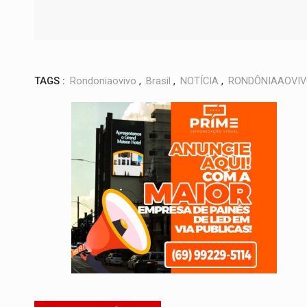
TAGS :
Rondoniaovivo
,
Brasil
,
NOTÍCIA
,
RONDÔNIAAOVI