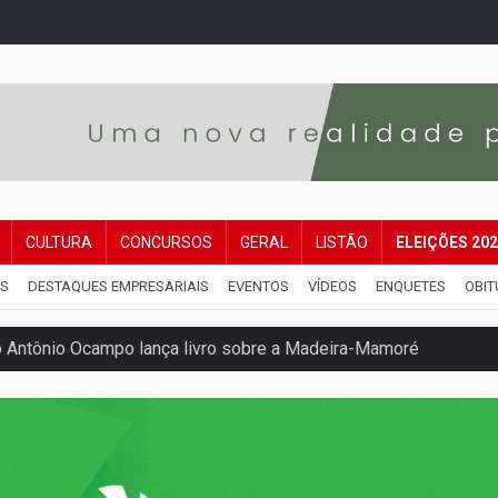
CULTURA
CONCURSOS
GERAL
LISTÃO
ELEIÇÕES 20
IS
DESTAQUES EMPRESARIAIS
EVENTOS
VÍDEOS
ENQUETES
OBIT
Antônio Ocampo lança livro sobre a Madeira-Mamoré
a deputada federal do PL salta R$ 1 mil para R$ 155 mil
e 200 porções de drogas
eados na promoção de dia dos Pais