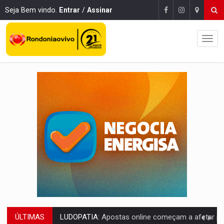
Seja Bem vindo.
Entrar
/
Assinar
ÚLTIMAS
REFLORESTAMENTO:
Plantar árvores não será mais suficiente para comprov