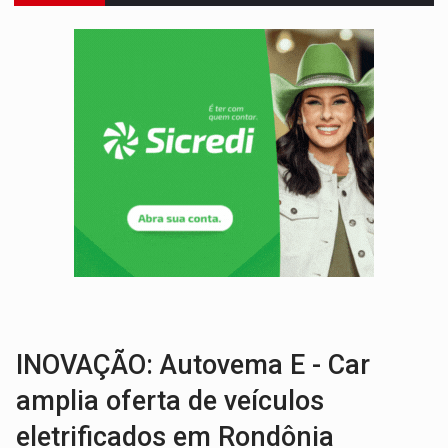
OVNIS NA LUA:
Cientistas alertam para possível base secreta no satélite n
ACABOU COM PEUGEOT:
Incêndio destrói carro que era rebocado para oficina no
VÍDEO:
Ladrão é filmado furtando moto na frente do bar 
BOLSAS DE PESQUISA:
Iniciativa Amazônia+10 lança chamada para fortalecer cadeia
MATERIAL:
Brasil tem grandes reservas de urânio, mas produz pouco e impo
VÍDEO:
Serpente capturada na fábrica da Coca-Cola é devolvid
HOMENAGEM:
Cientistas cassados pelo AI-5 se tornam pesquisadores emér
VÍDEO:
Perseguição é registrada no shopping após colombiana furtar ce
LUDOPATIA:
Apostas online começam a afetar produtividade e rotina
INOVAÇÃO: Autovema E - Car
amplia oferta de veículos
eletrificados em Rondônia