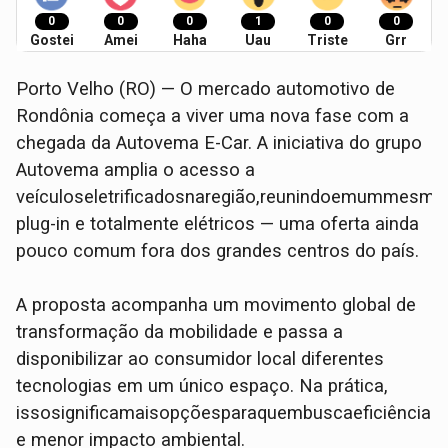
0
0
0
1
0
0
Gostei
Amei
Haha
Uau
Triste
Grr
Porto Velho (RO) — O mercado automotivo de
Rondônia começa a viver uma nova fase com a
chegada da Autovema E-Car. A iniciativa do grupo
Autovema amplia o acesso a
veículoseletrificadosnaregião,reunindoemummesmop
plug-in e totalmente elétricos — uma oferta ainda
pouco comum fora dos grandes centros do país.
A proposta acompanha um movimento global de
transformação da mobilidade e passa a
disponibilizar ao consumidor local diferentes
tecnologias em um único espaço. Na prática,
issosignificamaisopçõesparaquembuscaeficiênciae
e menor impacto ambiental.