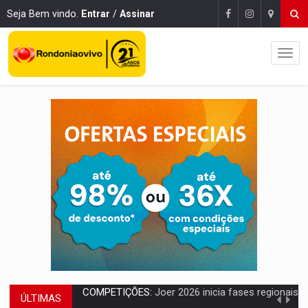
Seja Bem vindo.
Entrar
/
Assinar
ÚLTIMAS
PERIGO:
Moradores denunciam escuridão e insegurança na Estrada d