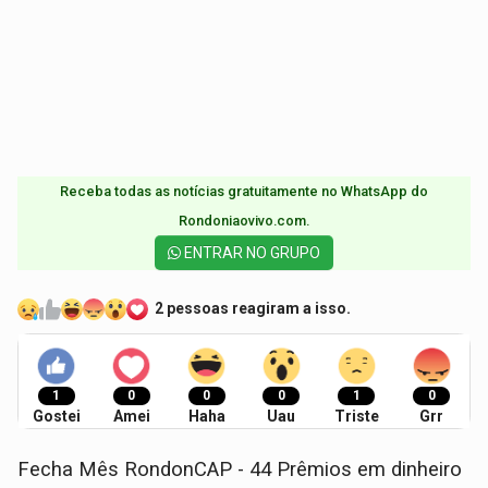
Receba todas as notícias gratuitamente no WhatsApp do
Rondoniaovivo.com.​
ENTRAR NO GRUPO
2 pessoas reagiram a isso.
1
0
0
0
1
0
Gostei
Amei
Haha
Uau
Triste
Grr
Fecha Mês RondonCAP - 44 Prêmios em dinheiro