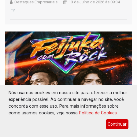
Destaques Empresariais
13 de Julho de 2026 às 09:34
Nós usamos cookies em nosso site para oferecer a melhor
experiência possível. Ao continuar a navegar no site, você
GREGO ORIGINAL: Happy Friday e Feijuka
concorda com esse uso. Para mais informações sobre
com Rock agitam o fim de semana
como usamos cookies, veja nossa
Política de Cookies
Destaques Empresariais
08 de Julho de 2026 às 17:53
Continuar