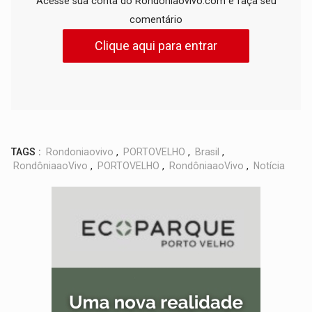
Acesse sua conta do Rondoniaovivo.com e faça seu
comentário
Clique aqui para entrar
TAGS :
Rondoniaovivo
,
PORTOVELHO
,
Brasil
,
RondôniaaoVivo
,
PORTOVELHO
,
RondôniaaoVivo
,
Notícia