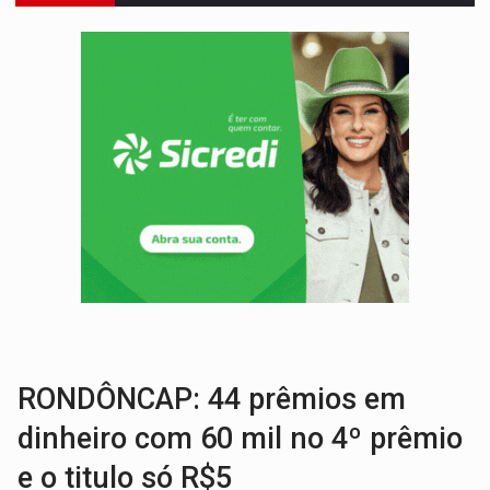
COLIGAÇÃO:
Reabertura de ação no TSE pode resultar em cassação de prefeita 
INCLUSÃO:
APAE Porto Velho abre inscrições para 
CLUBE DOS R$ 00,00:
21 candidatos declaram patrimônio zero em Rondônia na
INTERIOR:
Ouro Preto do Oeste realiza Cavalgada da Expo Show Norte
DESENVOLVIMENTO:
Ideb avança nos anos iniciais do ensino fundamen
VULGO 'UNIÃO':
Chefe de facção criminosa é preso durante oper
Publicação Legal:
CONVOCAÇÃO DAS ELEIÇÕES: S
EDUCAÇÃO:
Corumbiara lidera Ideb 2025 entre redes municipai
COMPETIÇÕES:
Joer 2026 inicia fases regionais e reúne mais de 7,3 mil
RONDÔNCAP: 44 prêmios em
dinheiro com 60 mil no 4º prêmio
e o titulo só R$5