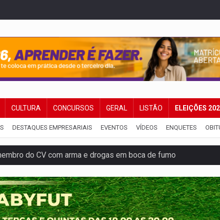
CULTURA
CONCURSOS
GERAL
LISTÃO
ELEIÇÕES 20
IS
DESTAQUES EMPRESARIAIS
EVENTOS
VÍDEOS
ENQUETES
OBIT
membro do CV com arma e drogas em boca de fumo
a com a APAE para ampliar ações voltadas a PCD's
bate a drones durante exercício antiaéreo
o Oeste, CINEMAZÔNIA leva cinema amazônico a estudantes na