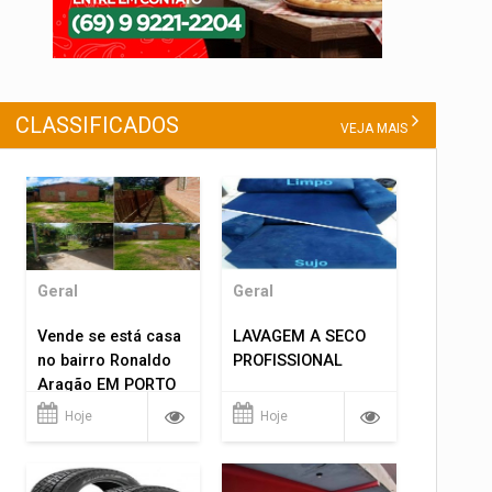
CLASSIFICADOS
VEJA MAIS
Geral
Geral
Vende se está casa
LAVAGEM A SECO
no bairro Ronaldo
PROFISSIONAL
Aragão EM PORTO
VELHO RO.
Hoje
Hoje