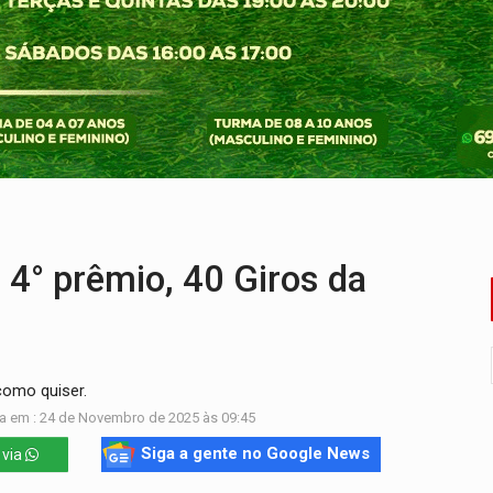
ado (8) de calor intenso e tempo firme
e espera, asfalto chega ao bairro Nova Esperança
na programação do Festival de Dança de Joinville
rro de digitação' em declaração de patrimônio de R$ 29 mi
 pelo adicional de incentivo com efeitos retroativos
veitar o fim de semana em Porto Velho
° prêmio, 40 Giros da
como quiser.
a em : 24 de Novembro de 2025 às 09:45
Siga a gente no Google News
 via