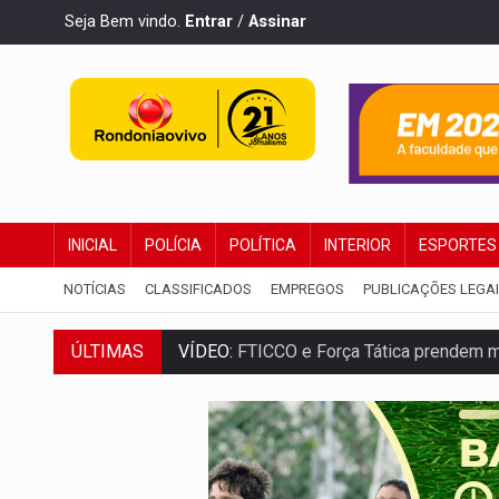
Seja Bem vindo.
Entrar
/
Assinar
INICIAL
POLÍCIA
POLÍTICA
INTERIOR
ESPORTES
NOTÍCIAS
CLASSIFICADOS
EMPREGOS
PUBLICAÇÕES LEGA
ÚLTIMAS
VÍDEO:
FTICCO e Força Tática prendem 
INCLUSÃO:
Prefeitura fortalece parceri
DEFESA:
Exército testa inovações no com
TEMAS SOCIOAMBIENTAIS:
Em Itapuã d