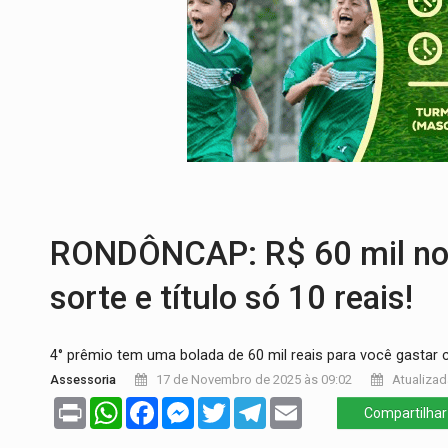
PREVISÃO:
Interior de Rondônia terá sáb
INFRAESTRUTURA:
Após quase 30 anos d
A ILHA:
Coreografia de Rondônia estreia 
ELEIÇÕES 2026:
Sgt. Mouza esclarece 'e
JUDICIÁRIO:
Sinjur parabeniza servidores
LAZER:
Seis lugares gratuitos para apro
RONDÔNCAP: R$ 60 mil no 4
sorte e título só 10 reais!
4° prêmio tem uma bolada de 60 mil reais para você gastar 
Assessoria
17 de Novembro de 2025 às 09:02
Atualizad
Print
WhatsApp
Facebook
Messenger
Twitter
Telegram
Email
Compartilhar