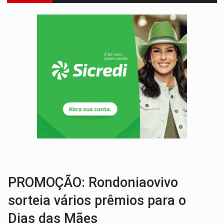
DEEPFAKE:
Sancionada lei contra violência sexual infantil na inte
COLEGIADO:
Brasil e Rússia discutem energia nuclear, defesa e ciênc
URGENTE:
Colisão entre caminhão e carro deixa quatro mortos e um em est
ENCONTRO:
Amazônia Negra ganha projeção nacional com participação de M
PREVISÃO:
Porto Velho tem chances de chuvas isoladas nesta se
SINDICATOS UNIDOS:
Assembleia Geral delibera greve da educação municip
PROCESSO SELETIVO:
Rondoniaovivo abre oficina de Comunicação com oportunidade
BRASIL CONTRA O CRIME:
Acusado de guardar armas de facção é preso com rev
TRAGÉDIA:
Sobe para cinco o número de mortos em colisão entre carreta e Fia
PROMOÇÃO: Rondoniaovivo
sorteia vários prêmios para o
Dias das Mães