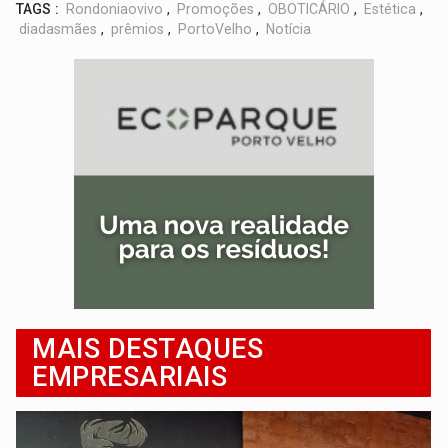
TAGS :
Rondoniaovivo
,
Promoções
,
OBOTICÁRIO
,
Estética
,
diadasmães
,
prêmios
,
PortoVelho
,
Notícia
MAIS DESTAQUES
EMPRESARIAIS