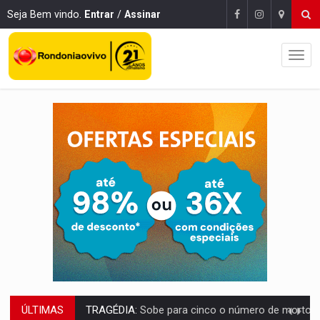
Seja Bem vindo.
Entrar
/
Assinar
ÚLTIMAS
TRANSPORTE DE ARROZ:
MPF assegura cumprimento da legislação sobre transporte d