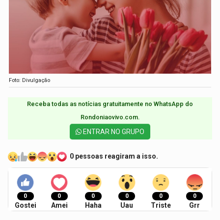
Foto: Divulgação
Receba todas as notícias gratuitamente no WhatsApp do
Rondoniaovivo.com.​
ENTRAR NO GRUPO
0 pessoas reagiram a isso.
0
0
0
0
0
0
Gostei
Amei
Haha
Uau
Triste
Grr