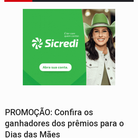
URGENTE:
Colisão entre caminhão e carro deixa quatro mortos e um em est
ENCONTRO:
Amazônia Negra ganha projeção nacional com participação de M
PREVISÃO:
Porto Velho tem chances de chuvas isoladas nesta se
SINDICATOS UNIDOS:
Assembleia Geral delibera greve da educação municip
PROCESSO SELETIVO:
Rondoniaovivo abre oficina de Comunicação com oportunidade
AGOSTO LILÁS:
MPRO lança de portal e promove reflexão sobre trajetória da Le
REGULARIZAÇÃO:
Refis 2026 segue até o fim do ano para regulariz
TRANSPORTE DE ARROZ:
MPF assegura cumprimento da legislação sobre transporte d
DEEPFAKE:
Sancionada lei contra violência sexual infantil na inte
PROMOÇÃO: Confira os
ganhadores dos prêmios para o
Dias das Mães