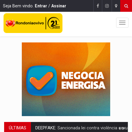
Seja Bem vindo.
Entrar
/
Assinar
ÚLTIMAS
COLEGIADO:
Brasil e Rússia discutem energia nuclear, defesa e ciênc