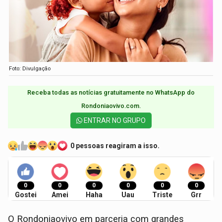
Foto: Divulgação
Receba todas as notícias gratuitamente no WhatsApp do
Rondoniaovivo.com.​
ENTRAR NO GRUPO
0 pessoas reagiram a isso.
0
0
0
0
0
0
Gostei
Amei
Haha
Uau
Triste
Grr
O Rondoniaovivo em parceria com grandes