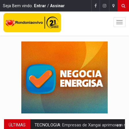
Seja Bem vindo.
Entrar
/
Assinar
ÚLTIMAS
PROTEGE A TERRA:
China descobre como explodir asteroide com bomba n