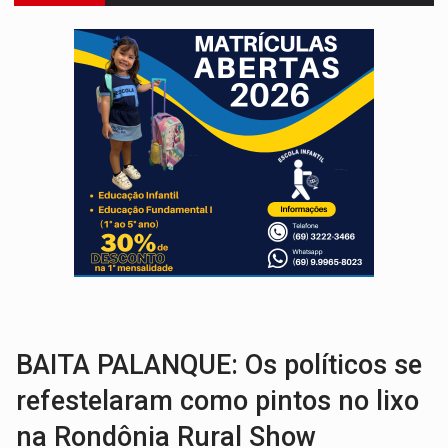
VÍDEO:
Motociclista morre após bater na traseira de camin
PARECE UM NUGGET:
Essa receita com frango virou o meu ja
EMPREENDEDORISMO:
7 negócios que podem começar com pouco dinheiro e vi
GIGANTE DA AMÉRICA:
Brasil reúne dimensão continental e posição estratégic
INDEPENDÊNCIA:
10 dicas importantes para quem quer mo
VARCENA:
Cientistas descobrem nova espécie de rã em florestas alagada
BARGANHA:
Vai comprar celular usado? Veja como consultar o a
AMOR PERDIDO DÓI:
Luto amoroso não tem prazo, mas exige aten
TECNOLOGIA:
Empresas de Xangai aprimoram robôs de IA incorporada em 
BAITA PALANQUE: Os políticos se
refestelaram como pintos no lixo
na Rondônia Rural Show