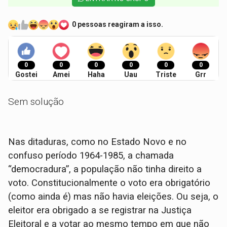
0 pessoas reagiram a isso.
0
0
0
0
0
0
Gostei
Amei
Haha
Uau
Triste
Grr
Sem solução
Nas ditaduras, como no Estado Novo e no
confuso período 1964-1985, a chamada
“democradura”, a população não tinha direito a
voto. Constitucionalmente o voto era obrigatório
(como ainda é) mas não havia eleições. Ou seja, o
eleitor era obrigado a se registrar na Justiça
Eleitoral e a votar ao mesmo tempo em que não