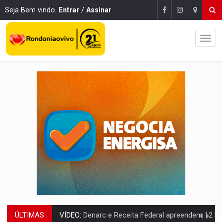
Seja Bem vindo.
Entrar
/
Assinar
ÚLTIMAS
OPERAÇÃO DA PC:
Membros do CV são presos com armas e drogas após c