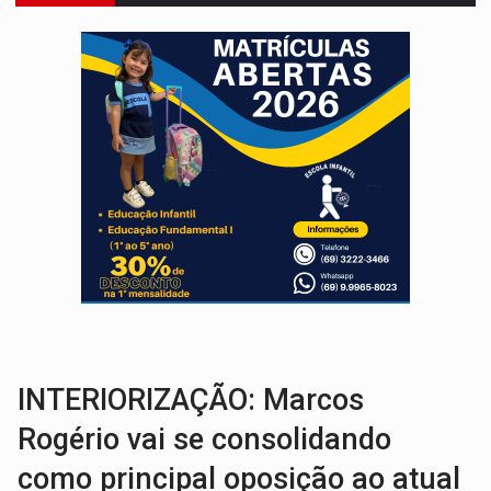
ENTRADA GRATUITA:
Espetáculo As Marias Somos Nós será apresen
VÍDEO:
Três são presos após furto de motocicleta em frente
CELEBRAÇÃO:
Cerejeiras completa 43 anos de emancipação com progra
SAÚDE:
Anvisa desmente boato sobre presença de plástico ou petr
VÍDEO:
Pitbulls fogem de residência e atacam casal de idosos 
AÇÃO CONJUNTA:
Forças policiais apreendem cerca de 1kg de our
PF ESTÁ APURANDO:
Flávio Bolsonaro escolhe Alfredo Gaspar como vice, alvo de d
GRAVE:
Homem é esfaqueado no peito durante briga ent
VÍDEO:
Denarc e Receita Federal apreendem 12 kg de skunk e arma que iam
INTERIORIZAÇÃO: Marcos
Rogério vai se consolidando
como principal oposição ao atual