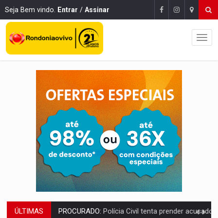
Seja Bem vindo.
Entrar
/
Assinar
ÚLTIMAS
FISCALIZAÇÃO:
Ações contra furto de energia identificam irregularidades e