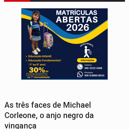
IDENTIFICADO:
Trabalhador morre no hospital após ser prensado por car
COM EMENDAS:
Sejucel destina R$ 2,69 milhões para rodeios e feiras agríc
LIMERO:
São Francisco do Guaporé sedia abertura do Campeonato Estadua
ENERGISA:
Rondônia supera 5,4 mil estudantes inscritos 
LUTO NA CULTURA:
Boi Bumbá emite nota após morte de Carlos Caputo em p
Publicação Legal:
FRANCISCO DA SILVA FILHO M
URGENTE:
Mototaxista e passageira sofrem grave acidente após 
:
Recebeu intimação no celular? Saiba o que fazer para evitar proc
PROCURADO:
Polícia Civil tenta prender acusado de matar médico
As três faces de Michael
Corleone, o anjo negro da
vingança