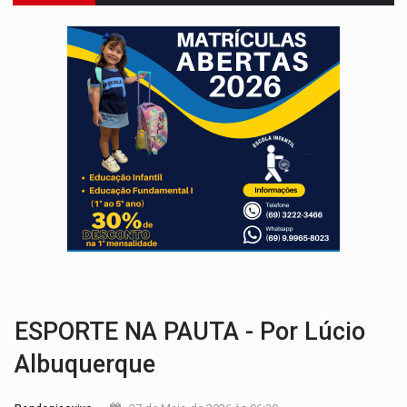
VÍDEO:
FTICCO e Força Tática prendem membro do CV com arma e drogas em
INCLUSÃO:
Prefeitura fortalece parceria com a APAE para ampliar ações v
DEFESA:
Exército testa inovações no combate a drones durante exerc
TEMAS SOCIOAMBIENTAIS:
Em Itapuã do Oeste, CINEMAZÔNIA leva cinema amazônico 
PREVISÃO:
Interior de Rondônia terá sábado (8) de calor intenso
INFRAESTRUTURA:
Após quase 30 anos de espera, asfalto chega ao bairr
A ILHA:
Coreografia de Rondônia estreia na programação do Festival de Dan
TRÁGICO:
Pai do 'Xandy Motocross' morre em acidente
VÍDEO:
Motorista de caminhonete morre preso às ferragens em colisão com
ESPORTE NA PAUTA - Por Lúcio
Albuquerque