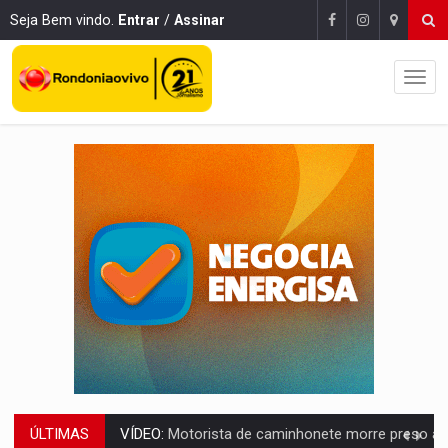
Seja Bem vindo.
Entrar
/
Assinar
ÚLTIMAS
LAZER:
Seis lugares gratuitos para aproveitar o fim de semana e