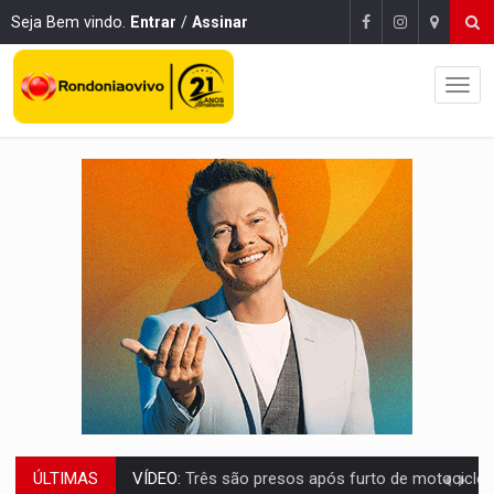
Seja Bem vindo.
Entrar
/
Assinar
ÚLTIMAS
VÍDEO:
Três são presos após furto de motocicleta em frente