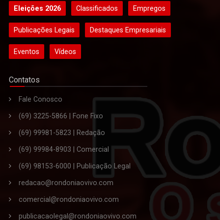
Eleições 2026
Classificados
Empregos
Publicações Legais
Destaques Empresariais
Eventos
Vídeos
Contatos
Fale Conosco
(69) 3225-5866 | Fone Fixo
(69) 99981-5823 | Redação
(69) 99984-8903 | Comercial
(69) 98153-6000 | Publicação Legal
redacao@rondoniaovivo.com
comercial@rondoniaovivo.com
publicacaolegal@rondoniaovivo.com