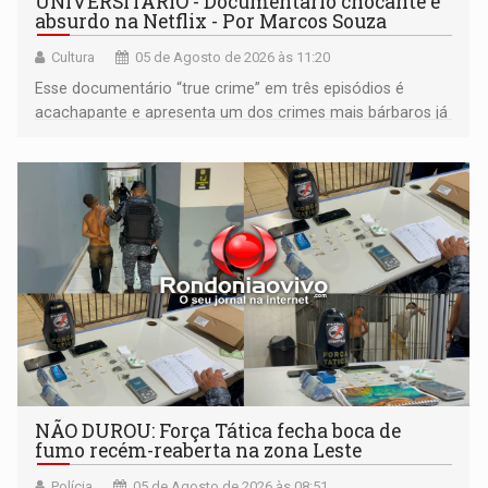
UNIVERSITÁRIO - Documentário chocante e
absurdo na Netflix - Por Marcos Souza
Cultura
05 de Agosto de 2026 às 11:20
Esse documentário “true crime” em três episódios é
acachapante e apresenta um dos crimes mais bárbaros já
ocorridos nos EUA, que vitimou quatro jovens estudantes
que moravam em uma casa que ficava numa vila
universitária
NÃO DUROU: Força Tática fecha boca de
fumo recém-reaberta na zona Leste
Polícia
05 de Agosto de 2026 às 08:51