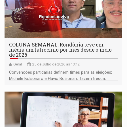
COLUNA SEMANAL: Rondônia teve em
média um latrocínio por mês desde o íncio
de 2026
Geral
25 de Julho de 2026 às 13:12
Convenções partidárias definem times para as eleições;
Michele Bolsonaro e Flávio Bolsonaro fazem trégua;
alunos de escola militares não vão para os EUA; e muito
mais