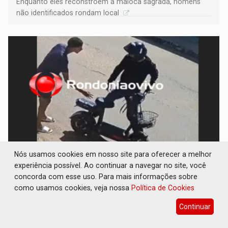
Enquanto eles reconstroem a maloca sagrada, homens
não identificados rondam local
Nós usamos cookies em nosso site para oferecer a melhor
ASSISTA: Vídeo registra roubo de moto
experiência possível. Ao continuar a navegar no site, você
elétrica em frente a escola na capital
concorda com esse uso. Para mais informações sobre
como usamos cookies, veja nossa
Polícia
21 de Julho de 2026 às 17:08
Política de Cookies
Quatro ladrões participaram do crime
Continuar