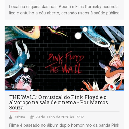
Local na esquina das ruas Abunã e Elias Goraieby acumula
lixo e entulho a céu aberto, gerando riscos à saúde pública
e preocupação entre moradores da região
THE WALL: O musical do Pink Floyd e o
alvoroço na sala de cinema - Por Marcos
Souza
Cultura
29 de Julho de 2026 às 15:32
Filme é baseado no álbum duplo homônimo da banda Pink