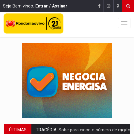
Seja Bem vindo.
Entrar
/
Assinar
ÚLTIMAS
TRANSPORTE DE ARROZ:
MPF assegura cumprimento da legislação sobre transporte d