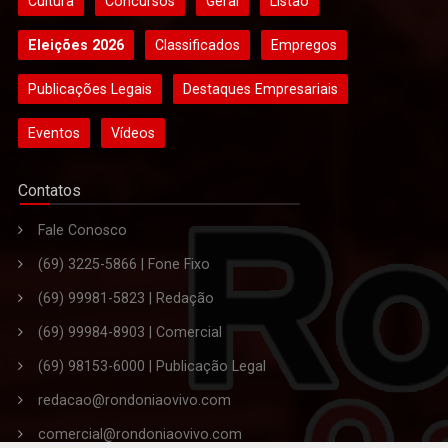
Cultura
Concursos
Geral
Listão
Eleições 2026
Classificados
Empregos
Publicações Legais
Destaques Empresariais
Eventos
Vídeos
Contatos
Fale Conosco
(69) 3225-5866 | Fone Fixo
(69) 99981-5823 | Redação
(69) 99984-8903 | Comercial
(69) 98153-6000 | Publicação Legal
redacao@rondoniaovivo.com
comercial@rondoniaovivo.com