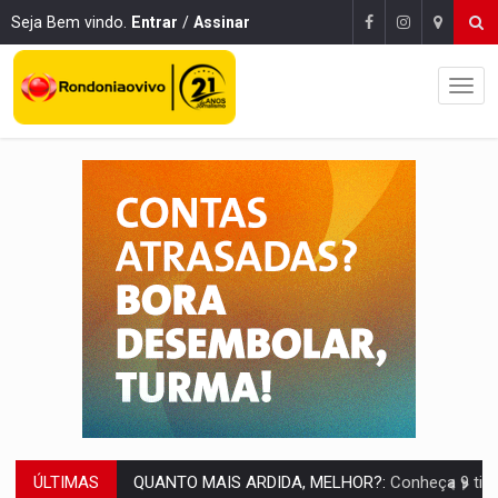
Seja Bem vindo.
Entrar
/
Assinar
ÚLTIMAS
QUANTO MAIS ARDIDA, MELHOR?:
Conheça 9 tipos de pimenta e q