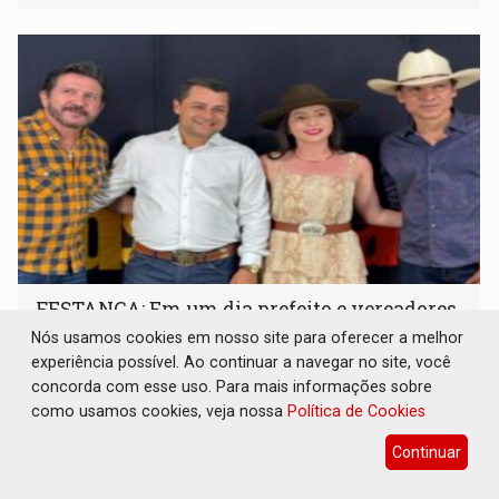
FESTANÇA: Em um dia prefeito e vereadores
liberam R$ 350 mil para mega show em
Nós usamos cookies em nosso site para oferecer a melhor
Chupinguaia
experiência possível. Ao continuar a navegar no site, você
concorda com esse uso. Para mais informações sobre
Interior
19 de Junho de 2026 às 11:51
como usamos cookies, veja nossa
Política de Cookies
A apresentação da dupla de renome nacional aconteceu
já na noite do dia seguinte, sábado (13), como atração
Continuar
principal do evento 'Conexão Rural e Cultural
Chupinguaia'