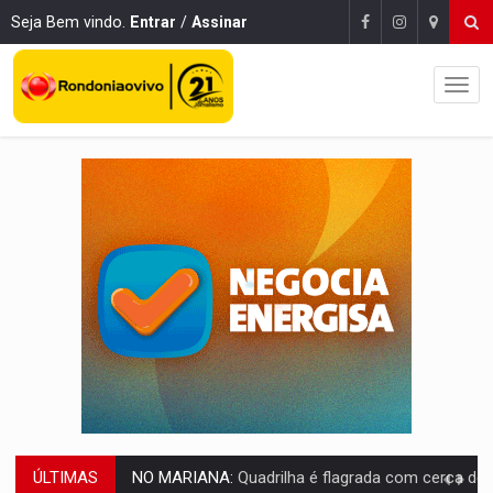
Seja Bem vindo.
Entrar
/
Assinar
NO MARIANA:
Quadrilha é flagrada com cerca de 200 porçõe
ÚLTIMAS
BAIRRO TEIXEIRÃO:
MPF cobra regularização fundiária da comunid