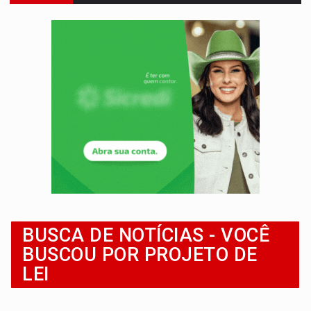
SUCESSO NA ABERTURA:
2ª Feira Rondônia Empreendedora segue no Espaço Alternativ
REESTRUTURAÇÃO:
Secretário da Seinfra de Porto Velho pede exon
SAÚDE INDÍGENA:
Pirahã terão consultas e exames especializados durante 
ECONOMIA:
Dia dos pais deve movimentar R$ 8,5 bilhões e RO projet
DIA DOS PAIS:
Bailarina da Praça organiza celebração gratuita nes
VÍDEO:
Perseguição a embarcação no rio Madeira termina com explosivo
MEGA SENA:
Prêmio acumula para R$ 165 milhõe
ELEIÇÕES 2026:
Patrimônio de candidata a deputada federal do PL salta R$ 1 m
BUSCA DE NOTÍCIAS - VOCÊ
BUSCOU POR PROJETO DE
LEI