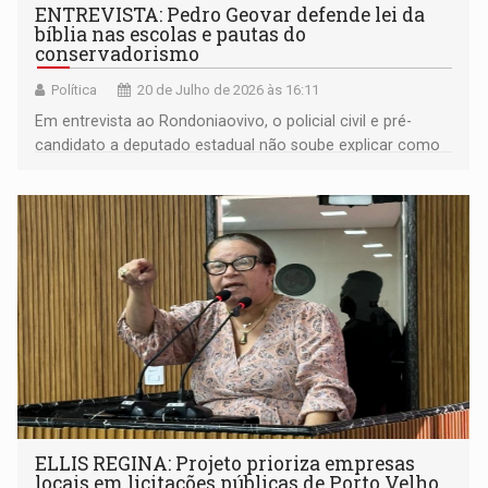
ENTREVISTA: Pedro Geovar defende lei da
bíblia nas escolas e pautas do
conservadorismo
Política
20 de Julho de 2026 às 16:11
Em entrevista ao Rondoniaovivo, o policial civil e pré-
candidato a deputado estadual não soube explicar como
aplicaria a lei de sua autoria na prática e fez duras críticas
à gestão da segurança pública do governo de Rondônia
ELLIS REGINA: Projeto prioriza empresas
locais em licitações públicas de Porto Velho