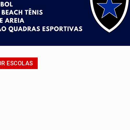
 Madeira termina com explosivos apreendidos
5 milhões
 PREGÃO ELETRÔNICO Nº 90091/2025/SUPEL/RO
cumentos e questiona apreensão da PF em PVH
 região Central de Porto Velho
OR ESCOLAS
nia Empreendedora segue no Espaço Alternativo com entrada gra