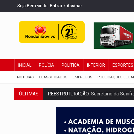
Seja Bem vindo.
Entrar
/
Assinar
INICIAL
POLÍCIA
POLÍTICA
INTERIOR
ESPORTES
NOTÍCIAS
CLASSIFICADOS
EMPREGOS
PUBLICAÇÕES LEGA
ÚLTIMAS
REESTRUTURAÇÃO:
Secretário da Seinfr
SAÚDE INDÍGENA:
Pirahã terão consulta
ECONOMIA:
Dia dos pais deve movimentar
DIA DOS PAIS:
Bailarina da Praça organi