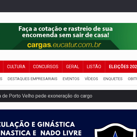
CULTURA
CONCURSOS
GERAL
LISTÃO
ELEIÇÕES 20
IS
DESTAQUES EMPRESARIAIS
EVENTOS
VÍDEOS
ENQUETES
OBIT
a de Porto Velho pede exoneração do cargo
s e exames especializados durante expedição do SUS
 R$ 8,5 bilhões e RO projeta alta de 8,8%
za celebração gratuita neste domingo (9)