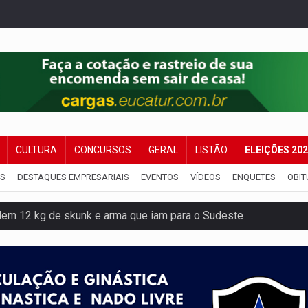
CULTURA
CONCURSOS
GERAL
LISTÃO
ELEIÇÕES 20
IS
DESTAQUES EMPRESARIAIS
EVENTOS
VÍDEOS
ENQUETES
OBIT
dem 12 kg de skunk e arma que iam para o Sudeste
resos com armas e drogas após crime de tortur@
as Somos Nós será apresentado na capital
tocicleta em frente de academia