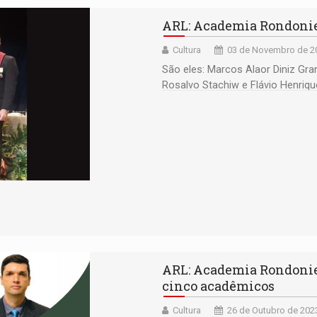
ARL: Academia Rondonien
Cultura
03 de Novembro de 20
São eles: Marcos Alaor Diniz Gran
Rosalvo Stachiw e Flávio Henriq
ARL: Academia Rondonien
cinco acadêmicos
Cultura
26 de Outubro de 202