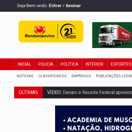
Seja Bem vindo.
Entrar
/
Assinar
INICIAL
POLÍCIA
POLÍTICA
INTERIOR
ESPORTES
NOTÍCIAS
CLASSIFICADOS
EMPREGOS
PUBLICAÇÕES LEGA
ÚLTIMAS
VÍDEO:
Denarc e Receita Federal apreen
OPERAÇÃO DA PC:
Membros do CV são p
ENTRADA GRATUITA:
Espetáculo As Mari
VÍDEO:
Três são presos após furto de mo