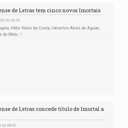
se de Letras tem cinco novos Imortais
23 às 06:36
geia, Hélio Vieira da Costa, Héverton Alves de Aguiar,
ue de Melo
se de Letras concede título de Imortal a
3 às 08:05