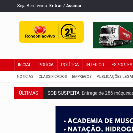
Seja Bem vindo.
Entrar
/
Assinar
INICIAL
POLÍCIA
POLÍTICA
INTERIOR
ESPORTES
NOTÍCIAS
CLASSIFICADOS
EMPREGOS
PUBLICAÇÕES LEGA
ÚLTIMAS
SOB SUSPEITA:
Entrega de 286 máquinas
ARTIGO:
Reter até 50% no distrato imobil
DO HOSPITAL AO CAMPO:
Veja as mais 
EXPANSÃO:
Grupo Nova Era amplia pres