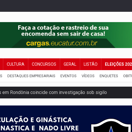
CULTURA
CONCURSOS
GERAL
LISTÃO
ELEIÇÕES 20
IS
DESTAQUES EMPRESARIAIS
EVENTOS
VÍDEOS
ENQUETES
OBIT
 em Rondônia coincide com investigação sob sigilo
iário é legal, mas não pode ser automático
de 200 ações de Marcos Rogério para Rondônia
ença em PVH e transforma Aramix em Super Nova Era