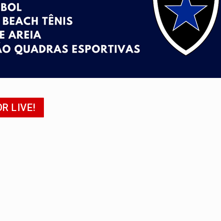
nacional e transforma Brasil em corredor da cocaína
Antônio Ocampo conduz a história de uma ferrovia desgoverna
em ao Iphan recuperação de área atingida por erosão na EFMM
ta de carne assada para o almoço e o jantar
 professores em PVH é considerada ilegal pela Justiça
R LIVE!
candidatos ao Governo de RO partem para tudo ou nada