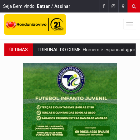
Seja Bem vindo.
Entrar
/
Assinar
ÚLTIMAS
VÍDEO:
Perseguição é registrada no shopping após colombiana furtar ce
LUDOPATIA:
Apostas online começam a afetar produtividade e rotina
REFLORESTAMENTO:
Plantar árvores não será mais suficiente para comprov
OVNIS NA LUA:
Cientistas alertam para possível base secreta no satélite n
ACABOU COM PEUGEOT:
Incêndio destrói carro que era rebocado para oficina no
VÍDEO:
Ladrão é filmado furtando moto na frente do bar 
BOLSAS DE PESQUISA:
Iniciativa Amazônia+10 lança chamada para fortalecer cadeia
MATERIAL:
Brasil tem grandes reservas de urânio, mas produz pouco e impo