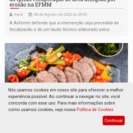
erosão na EFMM
Geral
08 de Agosto de 2026 às 09:03
A Asfemm defende que a intervenção seja precedida de
fiscalização e de um laudo técnico elaborado pelos
órgãos competentes
Nós usamos cookies em nosso site para oferecer a melhor
experiência possível. Ao continuar a navegar no site, você
concorda com esse uso. Para mais informações sobre
como usamos cookies, veja nossa
Política de Cookies
VARIANDO O CARDÁPIO: Veja essa receita de
Continuar
carne assada para o almoço e o jantar
Gastronomia
08 de Agosto de 2026 às 09:00