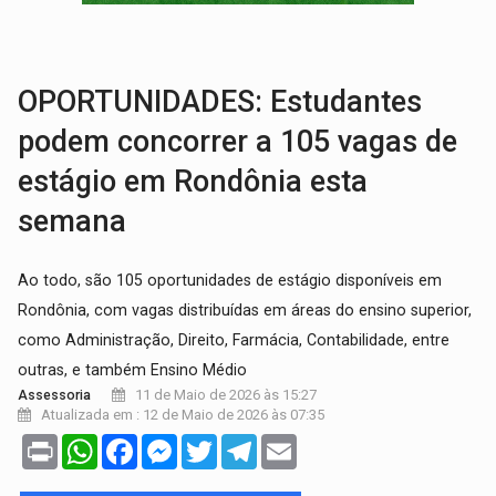
VÍDEO:
Armado com machado, homem ameaça matar sobrinha grávida e com
TRIBUNAL DO CRIME:
Homem é espancado por facção criminosa 
OPORTUNIDADES: Estudantes
podem concorrer a 105 vagas de
estágio em Rondônia esta
semana
Ao todo, são 105 oportunidades de estágio disponíveis em
Rondônia, com vagas distribuídas em áreas do ensino superior,
como Administração, Direito, Farmácia, Contabilidade, entre
outras, e também Ensino Médio
11 de Maio de 2026 às 15:27
Assessoria
Atualizada em : 12 de Maio de 2026 às 07:35
Print
WhatsApp
Facebook
Messenger
Twitter
Telegram
Email