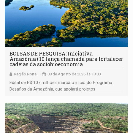
BOLSAS DE PESQUISA: Iniciativa
Amazônia+10 lança chamada para fortalecer
cadeias da sociobioeconomia
Região Norte
08 de Agosto de 2026 às 18:00
Edital de R$ 107 milhões marca o início do Programa
Desafios da Amazônia, que apoiará projetos
desenvolvidos por redes de pesquisa e inovação. A
submissão de pré-propostas poderá ser feita até 1º de
setembro