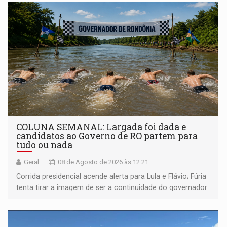
COLUNA SEMANAL: Largada foi dada e
candidatos ao Governo de RO partem para
tudo ou nada
Geral
08 de Agosto de 2026 às 12:21
Corrida presidencial acende alerta para Lula e Flávio; Fúria
tenta tirar a imagem de ser a continuidade do governador
Marcos Rocha; ex-prefeito Hildon Chaves parece ainda
não ter entrado no modo eleição; ABAV faz evento em
Porto Velho