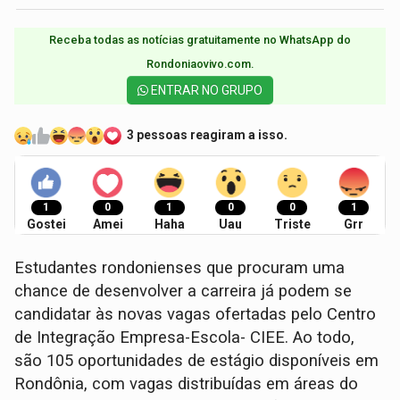
Receba todas as notícias gratuitamente no WhatsApp do
Rondoniaovivo.com.​
ENTRAR NO GRUPO
3 pessoas reagiram a isso.
1
0
1
0
0
1
Gostei
Amei
Haha
Uau
Triste
Grr
Estudantes rondonienses que procuram uma
chance de desenvolver a carreira já podem se
candidatar às novas vagas ofertadas pelo Centro
de Integração Empresa-Escola- CIEE. Ao todo,
são 105 oportunidades de estágio disponíveis em
Rondônia, com vagas distribuídas em áreas do